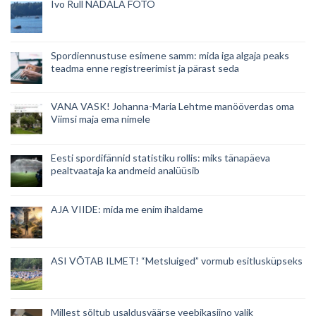
Ivo Rull NÄDALA FOTO
Spordiennustuse esimene samm: mida iga algaja peaks
teadma enne registreerimist ja pärast seda
VANA VASK! Johanna-Maria Lehtme manööverdas oma
Viimsi maja ema nimele
Eesti spordifännid statistiku rollis: miks tänapäeva
pealtvaataja ka andmeid analüüsib
AJA VIIDE: mida me enim ihaldame
ASI VÕTAB ILMET! “Metsluiged” vormub esitlusküpseks
Millest sõltub usaldusväärse veebikasiino valik