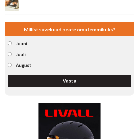
Millist suvekuud peate oma lemmikuks?
Juuni
Juuli
August