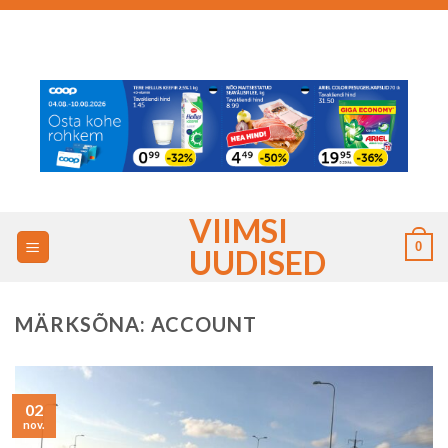
Skip
to
content
VIIMSI
0
UUDISED
MÄRKSÕNA:
ACCOUNT
02
nov.