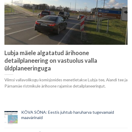
Lubja mäele algatatud ärihoone
detailplaneering on vastuolus valla
üldplaneeringuga
Viimsi vallavolikogu komisjonides menetletakse Lubja tee, Aiandi tee ja
Pärnamäe ristmikule ärihoone rajamise detailplaneeringut.
KÕVA SÕNA: Eestis juhtub haruharva tugevamaid
maavärinaid