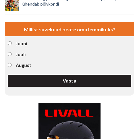
ühendab põlvkondi
Millist suvekuud peate oma lemmikuks?
Juuni
Juuli
August