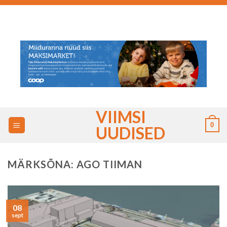
Skip
to
content
VIIMSI
0
UUDISED
MÄRKSÕNA:
AGO TIIMAN
08
sept