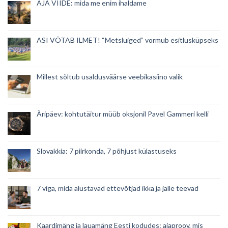
AJA VIIDE: mida me enim ihaldame
ASI VÕTAB ILMET! “Metsluiged” vormub esitlusküpseks
Millest sõltub usaldusväärse veebikasiino valik
Äripäev: kohtutäitur müüb oksjonil Pavel Gammeri kelli
Slovakkia: 7 piirkonda, 7 põhjust külastuseks
7 viga, mida alustavad ettevõtjad ikka ja jälle teevad
Kaardimäng ja lauamäng Eesti kodudes: ajaproov, mis