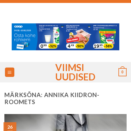
Skip
to
content
VIIMSI
0
UUDISED
MÄRKSÕNA:
ANNIKA KIIDRON-
ROOMETS
26