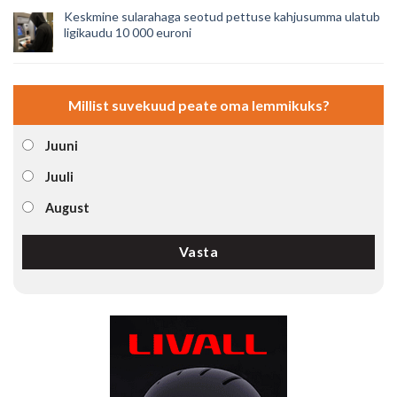
Keskmine sularahaga seotud pettuse kahjusumma ulatub
ligikaudu 10 000 euroni
Millist suvekuud peate oma lemmikuks?
Juuni
Juuli
August