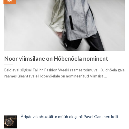
apr
Noor viimsilane on Hõbenõela nominent
Eeloleval sügisel Tallinn Fashion Weeki raames toimuval Kuldnõela gala
raames üleantavale Hõbenõelale on nomineeritud Viimsist ...
Äripäev: kohtutäitur müüb oksjonil Pavel Gammeri kelli