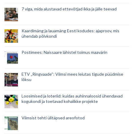
7 viga, mida alustavad ettevõtjad ikka ja jälle teevad
Kaardimäng ja lauamäng Eesti kodudes: ajaproov, mis
ühendab põlvkondi
Postimees: Naissaare lähistel toimus maavärin
ETV „Ringvaade“: Viimsi mees leiutas tigude püüdmise
lõksu
Loosimised ja loteriid: kuidas auhinnaloosid ühendavad
kogukondi ja toetavad kohalikke projekte
Viimsist tehti ülitäpsed areofotod