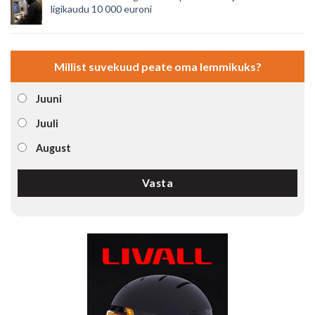
ligikaudu 10 000 euroni
Millist suvekuud peate oma lemmikuks?
Juuni
Juuli
August