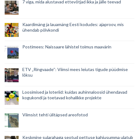
7 viga, mida alustavad ettevõtjad ikka ja jälle teevad
Kaardimäng ja lauamäng Eesti kodudes: ajaproov, mis
ühendab põlvkondi
Postimees: Naissaare lähistel toimus maavärin
ETV „Ringvaade“: Viimsi mees leiutas tigude püüdmise
lõksu
Loosimised ja loteriid: kuidas auhinnaloosid ühendavad
kogukondi ja toetavad kohalikke projekte
Viimsist tehti ülitäpsed areofotod
Keskmine sularahaga seotud pettuse kahjusumma ulatub