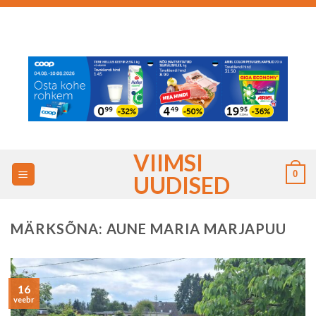
Skip
to
content
VIIMSI
0
UUDISED
MÄRKSÕNA:
AUNE MARIA MARJAPUU
16
veebr