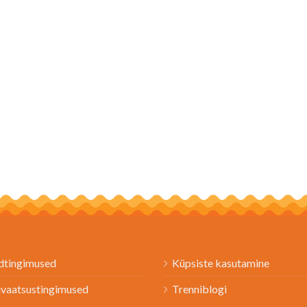
dtingimused
Küpsiste kasutamine
ivaatsustingimused
Trenniblogi