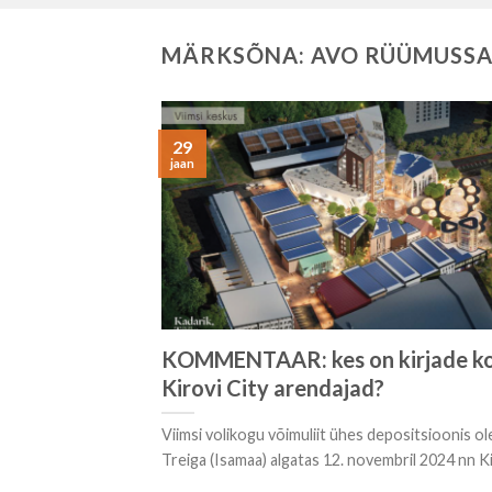
MÄRKSÕNA:
AVO RÜÜMUSS
29
jaan
KOMMENTAAR: kes on kirjade ko
Kirovi City arendajad?
Viimsi volikogu võimuliit ühes depositsioonis ol
Treiga (Isamaa) algatas 12. novembril 2024 nn Kir