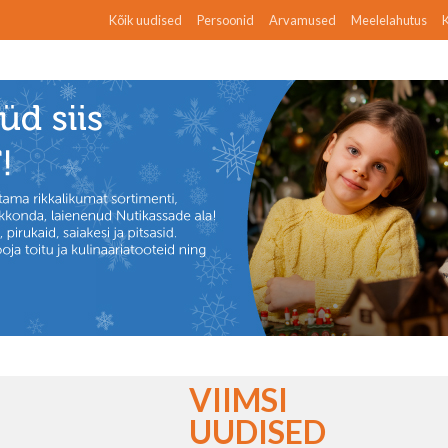
Kõik uudised
Persoonid
Arvamused
Meelelahutus
K
VIIMSI
UUDISED