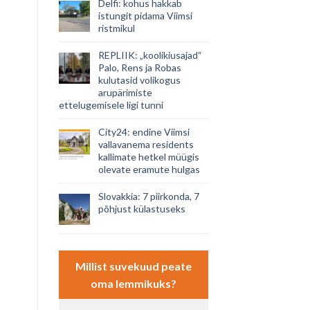
Delfi: kohus hakkab
istungit pidama Viimsi
ristmikul
REPLIIK: „koolikiusajad“
Palo, Rens ja Robas
kulutasid volikogus
arupärimiste
ettelugemisele ligi tunni
City24: endine Viimsi
vallavanema residents
kallimate hetkel müügis
olevate eramute hulgas
Slovakkia: 7 piirkonda, 7
põhjust külastuseks
Millist suvekuud peate
oma lemmikuks?