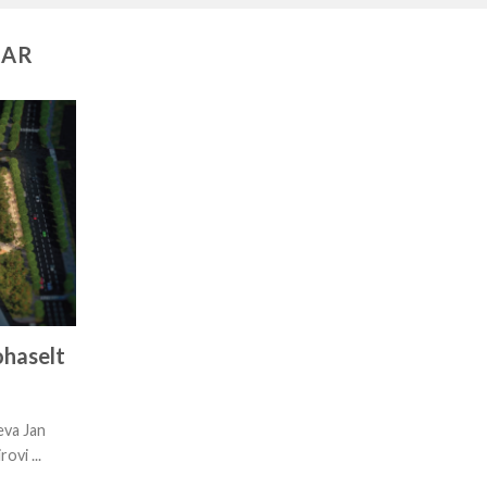
AAR
haselt
eva Jan
ovi ...