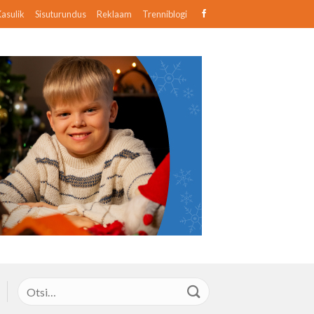
asulik
Sisuturundus
Reklaam
Trenniblogi
Otsi: