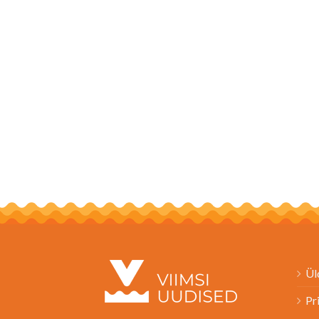
Ül
Pr