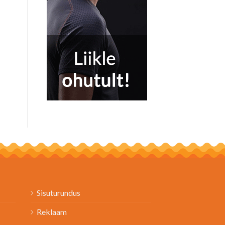
Sisuturundus
Reklaam