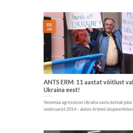
01
okt
ANTS ERM: 11 aastat võitlust va
Ukraina eest!
Venemaa agressioon Ukraina vastu kestab juba 
veebruarist 2014 – alates Krimmi okupeerimises