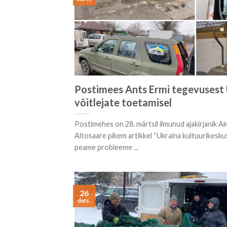
Postimees Ants Ermi tegevusest
võitlejate toetamisel
Postimehes on 28. märtsil ilmunud ajakirjanik A
Altosaare pikem artikkel “Ukraina kultuurikesku
peame probleeme ...
26
dets.