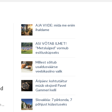
AJA VIIDE: mida me enim
ihaldame
ASI VÕTAB ILMET!
“Metsluiged” vormub
esitlusküpseks
Millest sõltub
usaldusväärse
veebikasiino valik
Äripäev: kohtutäitur
müüb oksjonil Pavel
ud
Gammeri kelli
Slovakkia: 7 piirkonda, 7
põhjust külastuseks
...