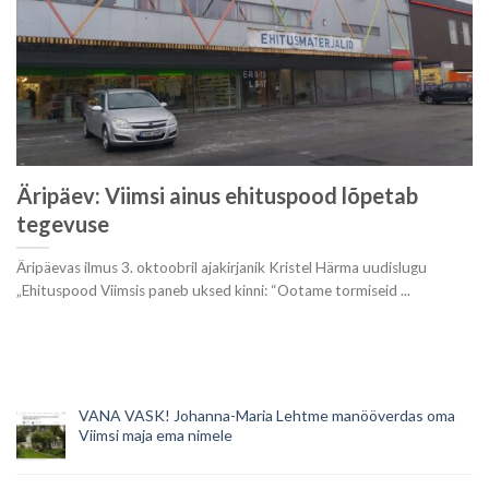
Äripäev: Viimsi ainus ehituspood lõpetab
tegevuse
Äripäevas ilmus 3. oktoobril ajakirjanik Kristel Härma uudislugu
„Ehituspood Viimsis paneb uksed kinni: “Ootame tormiseid ...
VANA VASK! Johanna-Maria Lehtme manööverdas oma
Viimsi maja ema nimele