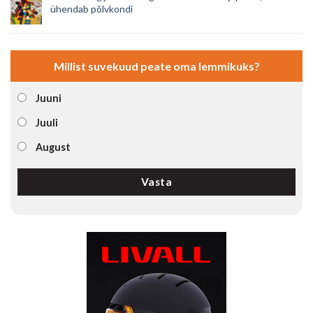
ühendab põlvkondi
Millist suvekuud peate oma lemmikuks?
Juuni
Juuli
August