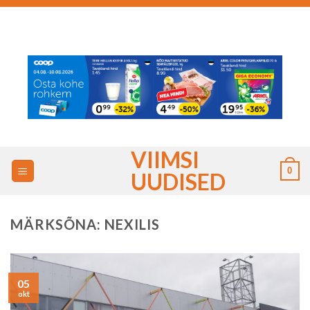
Skip
to
content
VIIMSI
0
UUDISED
MÄRKSÕNA:
NEXILIS
05
okt