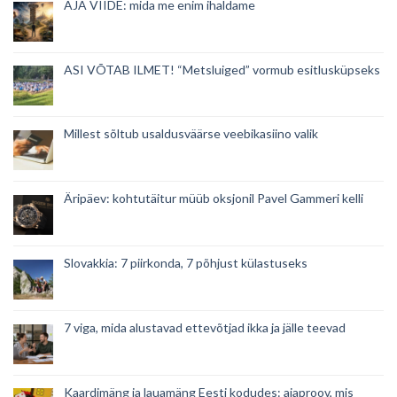
AJA VIIDE: mida me enim ihaldame
ASI VÕTAB ILMET! “Metsluiged” vormub esitlusküpseks
Millest sõltub usaldusväärse veebikasiino valik
Äripäev: kohtutäitur müüb oksjonil Pavel Gammeri kelli
Slovakkia: 7 piirkonda, 7 põhjust külastuseks
7 viga, mida alustavad ettevõtjad ikka ja jälle teevad
Kaardimäng ja lauamäng Eesti kodudes: ajaproov, mis