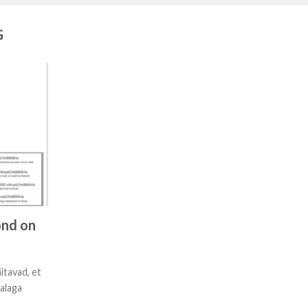
G
ond on
tavad, et
alaga