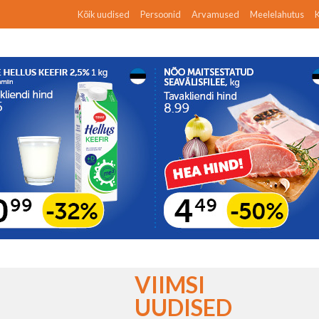
Kõik uudised
Persoonid
Arvamused
Meelelahutus
K
VIIMSI
UUDISED