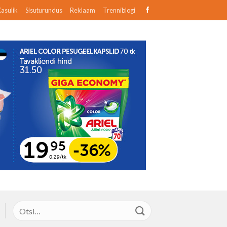
asulik
Sisuturundus
Reklaam
Trenniblogi
Otsi: