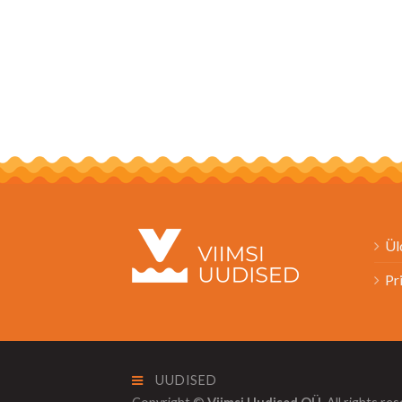
Ül
Pr
UUDISED