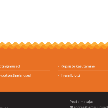
dtingimused
Küpsiste kasutamine
ivaatsustingimused
Trenniblogi
Peatoimetaja:
andres@viimsiuudised