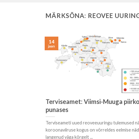
MÄRKSÕNA:
REOVEE UURIN
14
jaan
Terviseamet: Viimsi-Muuga piirk
punases
Terviseameti uued reoveeuuringu tulemused näi
koroonaviiruse kogus on võrreldes eelmise näd
langenud väga kõrgelt ...