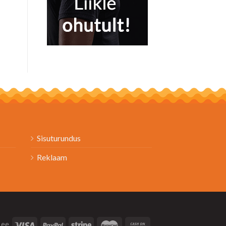
Sisuturundus
Reklaam
.ee