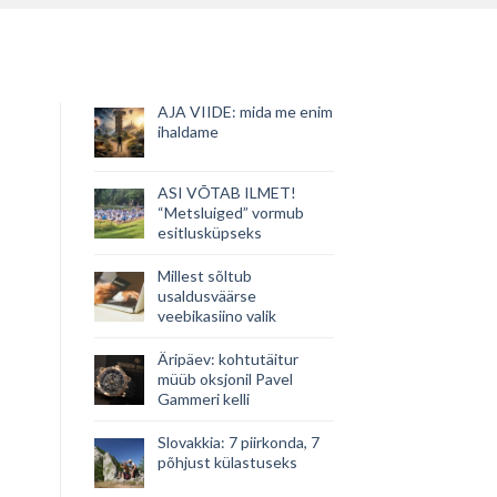
AJA VIIDE: mida me enim
ihaldame
ASI VÕTAB ILMET!
“Metsluiged” vormub
esitlusküpseks
Millest sõltub
usaldusväärse
veebikasiino valik
Äripäev: kohtutäitur
müüb oksjonil Pavel
Gammeri kelli
Slovakkia: 7 piirkonda, 7
põhjust külastuseks