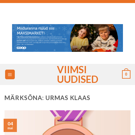
Skip
to
content
VIIMSI
0
UUDISED
MÄRKSÕNA:
URMAS KLAAS
04
mai