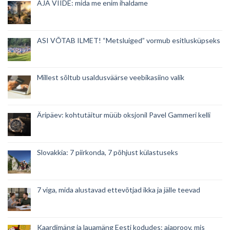
AJA VIIDE: mida me enim ihaldame
ASI VÕTAB ILMET! “Metsluiged” vormub esitlusküpseks
Millest sõltub usaldusväärse veebikasiino valik
Äripäev: kohtutäitur müüb oksjonil Pavel Gammeri kelli
Slovakkia: 7 piirkonda, 7 põhjust külastuseks
7 viga, mida alustavad ettevõtjad ikka ja jälle teevad
Kaardimäng ja lauamäng Eesti kodudes: ajaproov, mis