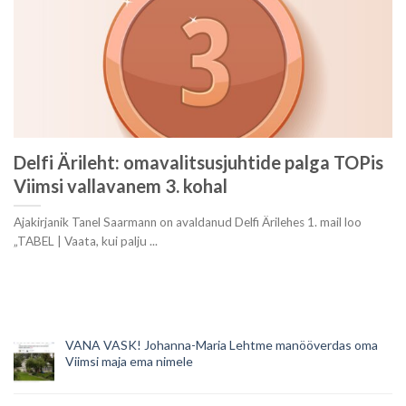
Delfi Ärileht: omavalitsusjuhtide palga TOPis
Viimsi vallavanem 3. kohal
Ajakirjanik Tanel Saarmann on avaldanud Delfi Ärilehes 1. mail loo
„TABEL | Vaata, kui palju ...
VANA VASK! Johanna-Maria Lehtme manööverdas oma
Viimsi maja ema nimele