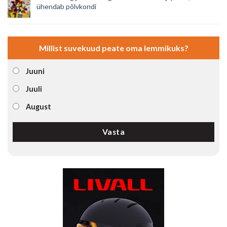
ühendab põlvkondi
Millist suvekuud peate oma lemmikuks?
Juuni
Juuli
August