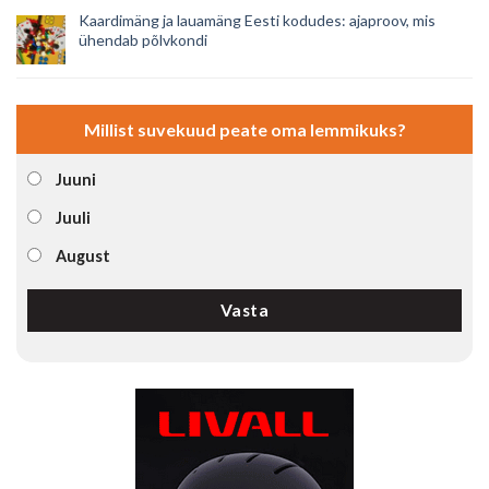
Kaardimäng ja lauamäng Eesti kodudes: ajaproov, mis
ühendab põlvkondi
Millist suvekuud peate oma lemmikuks?
Juuni
Juuli
August