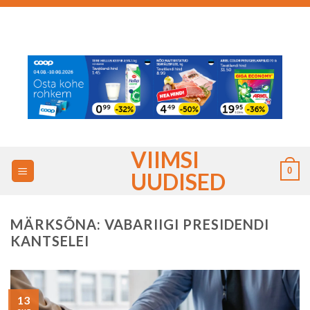
Skip
to
content
VIIMSI
0
UUDISED
MÄRKSÕNA:
VABARIIGI PRESIDENDI
KANTSELEI
13