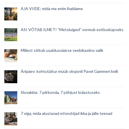
AJA VIIDE: mida me enim ihaldame
ASI VÕTAB ILMET! “Metsluiged” vormub esitlusküpseks
Millest sõltub usaldusväärse veebikasiino valik
Äripäev: kohtutäitur müüb oksjonil Pavel Gammeri kelli
Slovakkia: 7 piirkonda, 7 põhjust külastuseks
7 viga, mida alustavad ettevõtjad ikka ja jälle teevad