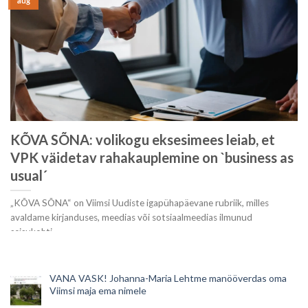
aug
KÕVA SÕNA: volikogu eksesimees leiab, et
VPK väidetav rahakauplemine on `business as
usual´
„KÕVA SÕNA“ on Viimsi Uudiste igapühapäevane rubriik, milles
avaldame kirjanduses, meedias või sotsiaalmeedias ilmunud
seisukohti.
VANA VASK! Johanna-Maria Lehtme manööverdas oma
Viimsi maja ema nimele