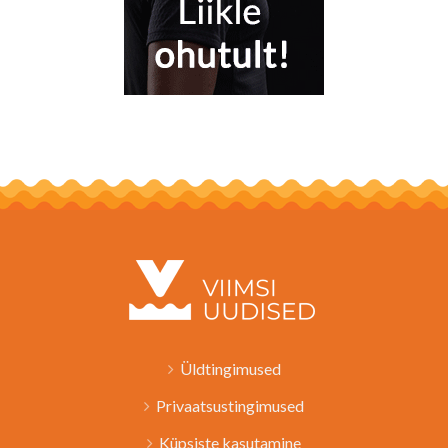
Üldtingimused
Privaatsustingimused
Küpsiste kasutamine