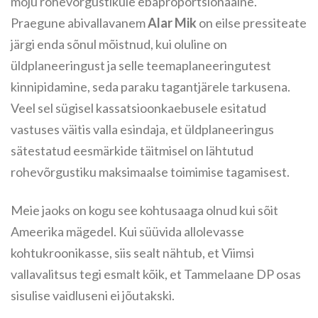
mõju rohevõrgustikule ebaproportsionaalne.
Praegune abivallavanem
Alar Mik
on eilse pressiteate
järgi enda sõnul mõistnud, kui oluline on
üldplaneeringust ja selle teemaplaneeringutest
kinnipidamine, seda paraku tagantjärele tarkusena.
Veel sel sügisel kassatsioonkaebusele esitatud
vastuses väitis valla esindaja, et üldplaneeringus
sätestatud eesmärkide täitmisel on lähtutud
rohevõrgustiku maksimaalse toimimise tagamisest.
Meie jaoks on kogu see kohtusaaga olnud kui sõit
Ameerika mägedel. Kui süüvida allolevasse
kohtukroonikasse, siis sealt nähtub, et Viimsi
vallavalitsus tegi esmalt kõik, et Tammelaane DP osas
sisulise vaidluseni ei jõutakski.