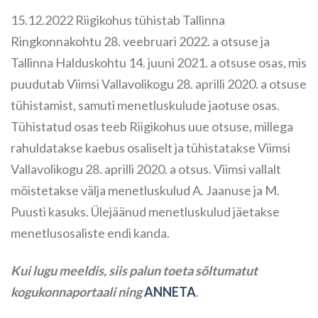
15.12.2022 Riigikohus tühistab Tallinna
Ringkonnakohtu 28. veebruari 2022. a otsuse ja
Tallinna Halduskohtu 14. juuni 2021. a otsuse osas, mis
puudutab Viimsi Vallavolikogu 28. aprilli 2020. a otsuse
tühistamist, samuti menetluskulude jaotuse osas.
Tühistatud osas teeb Riigikohus uue otsuse, millega
rahuldatakse kaebus osaliselt ja tühistatakse Viimsi
Vallavolikogu 28. aprilli 2020. a otsus. Viimsi vallalt
mõistetakse välja menetluskulud A. Jaanuse ja M.
Puusti kasuks. Ülejäänud menetluskulud jäetakse
menetlusosaliste endi kanda.
Kui lugu meeldis, siis palun toeta sõltumatut
kogukonnaportaali ning
ANNETA
.