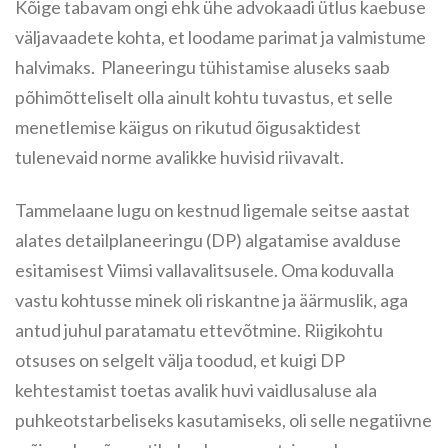
Kõige tabavam ongi ehk ühe advokaadi ütlus kaebuse
väljavaadete kohta, et loodame parimat ja valmistume
halvimaks. Planeeringu tühistamise aluseks saab
põhimõtteliselt olla ainult kohtu tuvastus, et selle
menetlemise käigus on rikutud õigusaktidest
tulenevaid norme avalikke huvisid riivavalt.
Tammelaane lugu on kestnud ligemale seitse aastat
alates detailplaneeringu (DP) algatamise avalduse
esitamisest Viimsi vallavalitsusele. Oma koduvalla
vastu kohtusse minek oli riskantne ja äärmuslik, aga
antud juhul paratamatu ettevõtmine. Riigikohtu
otsuses on selgelt välja toodud, et kuigi DP
kehtestamist toetas avalik huvi vaidlusaluse ala
puhkeotstarbeliseks kasutamiseks, oli selle negatiivne