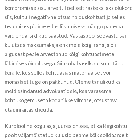
kompromisse sisu arvelt. Tõeliselt raskeks läks olukord
siis, kui tuli negatiivne otsus halduskohtust ja selles
teadmises pidime edasiliikumiseks mängu panema
vaid enda isiklikud säästud. Vastaspool seevastu sai
kulutada maksumaksja ehk meie kõigi raha ja oli
algusest peale arvestanud kõigi kohtuastmete
läbimise võimalusega. Siinkohal veelkord suur tänu
kõigile, kes selles kohtuasjas materiaalset või
moraalset tuge on pakkunud. Oleme tänulikud ka
meid esindanud advokaatidele, kes varasema
kohtukogemuseta kodanikke viimase, otsustava
etapini aitasid jõuda.
Kurblooline kogu asja juures on see, et ka Riigikohtu
poolt väljamõistetud kulusid peame kõik solidaarselt