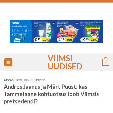
Skip
to
content
VIIMSI
0
UUDISED
ARVAMUSED
,
KÕIK UUDISED
Andres Jaanus ja Märt Puust: kas
Tammelaane kohtuotsus loob Viimsis
pretsedendi?