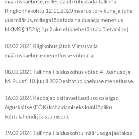
määruskaebuse, milles palub tühistada Tallinna
Ringkonnakohtu 12.11.2020 määrus tervikuna ja teha
uus määrus, millega lõpetada haldusasja menetlus
HKMS § 152 lg 1 p 2 alusel (kaebetähtaja ületamine).
02.02.2021 Riigikohus jätab Viimsi valla
määruskaebuse menetlusse võtmata.
08.02.2021 Tallinna Halduskohus võtab A. Jaanuse ja
M. Puusti 10. juulil 2020 esitatud kaebuse menetlusse.
16.02.2021 Kaebajad esitavad taotluse esialgse
õiguskaitse (EÕK) kohaldamiseks kuni lõpliku
kohtulahendi jõustumiseni.
19.02.2021 Tallinna Halduskohtu määrusega jäetakse