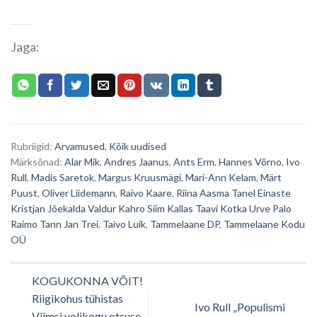
Jaga:
Rubriigid:
Arvamused
,
Kõik uudised
Märksõnad:
Alar Mik
,
Andres Jaanus
,
Ants Erm
,
Hannes Võrno
,
Ivo
Rull
,
Madis Saretok
,
Margus Kruusmägi
,
Mari-Ann Kelam
,
Märt
Puust
,
Oliver Liidemann
,
Raivo Kaare
,
Riina Aasma Tanel Einaste
Kristjan Jõekalda Valdur Kahro Siim Kallas Taavi Kotka Urve Palo
Raimo Tann Jan Trei
,
Taivo Luik
,
Tammelaane DP
,
Tammelaane Kodu
OÜ
KOGUKONNA VÕIT!
Riigikohus tühistas
Ivo Rull „Populismi
Viimsi volikogu otsuse