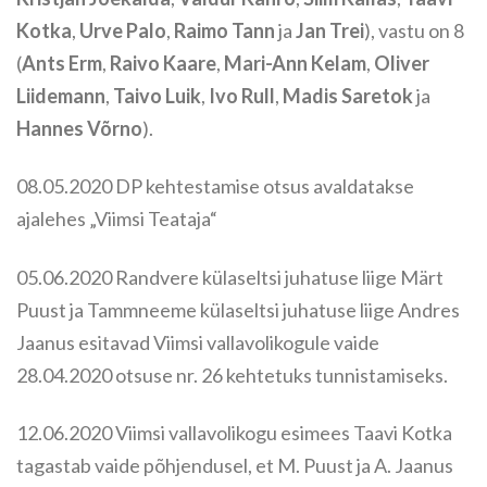
Kotka
,
Urve Palo
,
Raimo Tann
ja
Jan Trei
), vastu on 8
(
Ants Erm
,
Raivo Kaare
,
Mari-Ann Kelam
,
Oliver
Liidemann
,
Taivo Luik
,
Ivo Rull
,
Madis Saretok
ja
Hannes Võrno
).
08.05.2020 DP kehtestamise otsus avaldatakse
ajalehes „Viimsi Teataja“
05.06.2020 Randvere külaseltsi juhatuse liige Märt
Puust ja Tammneeme külaseltsi juhatuse liige Andres
Jaanus esitavad Viimsi vallavolikogule vaide
28.04.2020 otsuse nr. 26 kehtetuks tunnistamiseks.
12.06.2020 Viimsi vallavolikogu esimees Taavi Kotka
tagastab vaide põhjendusel, et M. Puust ja A. Jaanus