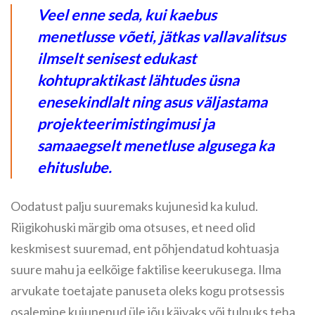
Veel enne seda, kui kaebus
menetlusse võeti, jätkas vallavalitsus
ilmselt senisest edukast
kohtupraktikast lähtudes üsna
enesekindlalt ning asus väljastama
projekteerimistingimusi ja
samaaegselt menetluse algusega ka
ehituslube.
Oodatust palju suuremaks kujunesid ka kulud.
Riigikohuski märgib oma otsuses, et need olid
keskmisest suuremad, ent põhjendatud kohtuasja
suure mahu ja eelkõige faktilise keerukusega. Ilma
arvukate toetajate panuseta oleks kogu protsessis
osalemine kujunenud üle jõu käivaks või tulnuks teha