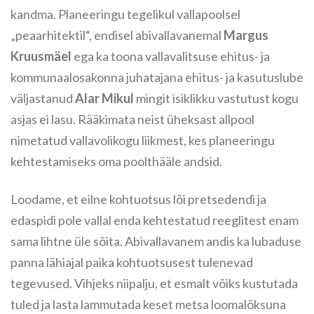
kandma. Planeeringu tegelikul vallapoolsel
„peaarhitektil“, endisel abivallavanemal
Margus
Kruusmäel
ega ka toona vallavalitsuse ehitus- ja
kommunaalosakonna juhatajana ehitus- ja kasutuslube
väljastanud
Alar Mikul
mingit isiklikku vastutust kogu
asjas ei lasu. Rääkimata neist üheksast allpool
nimetatud vallavolikogu liikmest, kes planeeringu
kehtestamiseks oma poolthääle andsid.
Loodame, et eilne kohtuotsus lõi pretsedendi ja
edaspidi pole vallal enda kehtestatud reeglitest enam
sama lihtne üle sõita. Abivallavanem andis ka lubaduse
panna lähiajal paika kohtuotsusest tulenevad
tegevused. Vihjeks niipalju, et esmalt võiks kustutada
tuled ja lasta lammutada keset metsa loomalõksuna