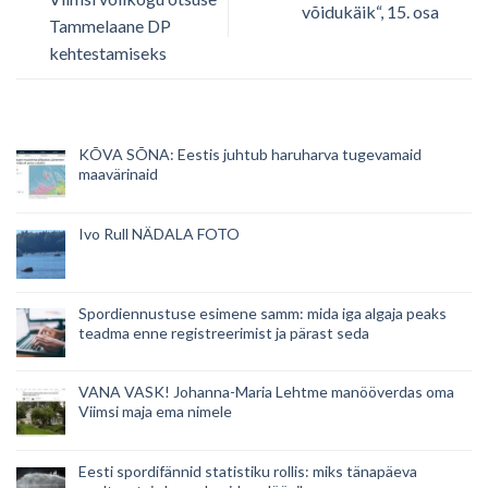
võidukäik“, 15. osa
Tammelaane DP
kehtestamiseks
KÕVA SÕNA: Eestis juhtub haruharva tugevamaid
maavärinaid
Ivo Rull NÄDALA FOTO
Spordiennustuse esimene samm: mida iga algaja peaks
teadma enne registreerimist ja pärast seda
VANA VASK! Johanna-Maria Lehtme manööverdas oma
Viimsi maja ema nimele
Eesti spordifännid statistiku rollis: miks tänapäeva