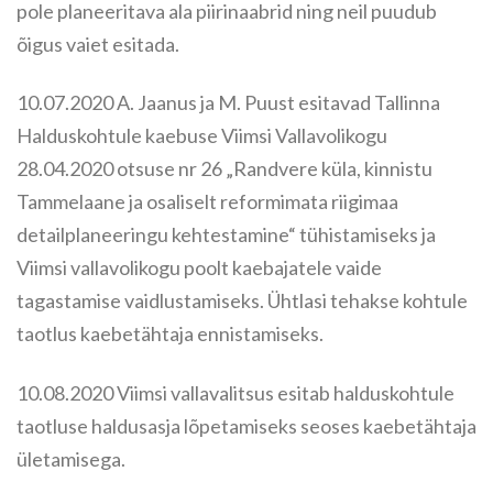
pole planeeritava ala piirinaabrid ning neil puudub
õigus vaiet esitada.
10.07.2020 A. Jaanus ja M. Puust esitavad Tallinna
Halduskohtule kaebuse Viimsi Vallavolikogu
28.04.2020 otsuse nr 26 „Randvere küla, kinnistu
Tammelaane ja osaliselt reformimata riigimaa
detailplaneeringu kehtestamine“ tühistamiseks ja
Viimsi vallavolikogu poolt kaebajatele vaide
tagastamise vaidlustamiseks. Ühtlasi tehakse kohtule
taotlus kaebetähtaja ennistamiseks.
10.08.2020 Viimsi vallavalitsus esitab halduskohtule
taotluse haldusasja lõpetamiseks seoses kaebetähtaja
ületamisega.