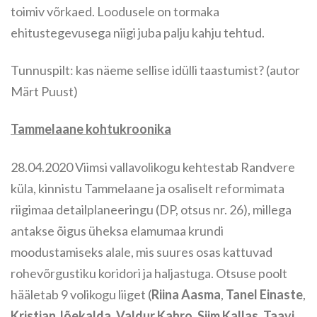
toimiv võrkaed. Loodusele on tormaka
ehitustegevusega niigi juba palju kahju tehtud.
Tunnuspilt: kas näeme sellise idülli taastumist? (autor
Märt Puust)
Tammelaane kohtukroonika
28.04.2020 Viimsi vallavolikogu kehtestab Randvere
küla, kinnistu Tammelaane ja osaliselt reformimata
riigimaa detailplaneeringu (DP, otsus nr. 26), millega
antakse õigus üheksa elamumaa krundi
moodustamiseks alale, mis suures osas kattuvad
rohevõrgustiku koridori ja haljastuga. Otsuse poolt
hääletab 9 volikogu liiget (
Riina Aasma
,
Tanel Einaste
,
Kristjan Jõekalda
,
Valdur Kahro
,
Siim Kallas
,
Taavi