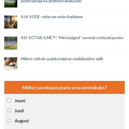
pealtvaataja ka andmeid analüüsib
AJA VIIDE: mida me enim ihaldame
ASI VÕTAB ILMET! “Metsluiged” vormub esitlusküpseks
Millest sõltub usaldusväärse veebikasiino valik
Millist suvekuud peate oma lemmikuks?
Juuni
Juuli
August