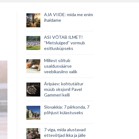
AJA VIIDE: mida me enim
ihaldame
ASI VÕTAB ILMET!
“Metsluiged” vormub
esitlusküpseks
Millest sõltub
usaldusväärse
veebikasiino valik
Äripäev: kohtutäitur
müüb oksjonil Pavel
Gammeri kelli
Slovakkia: 7 piirkonda, 7
põhjust külastuseks
7 viga, mida alustavad
ettevõtjad ikka ja jälle