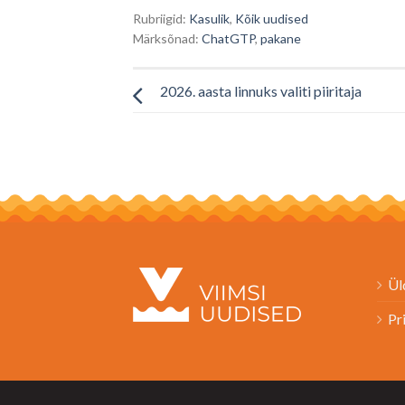
Rubriigid:
Kasulik
,
Kõik uudised
Märksõnad:
ChatGTP
,
pakane
2026. aasta linnuks valiti piiritaja
Ül
Pr