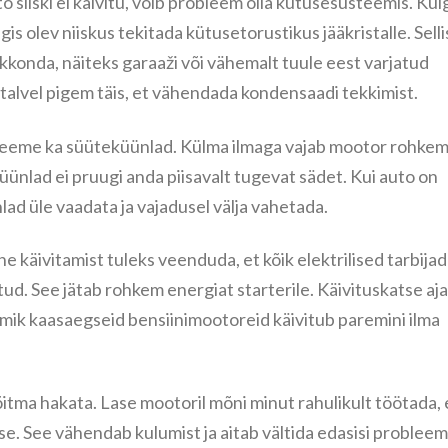
to siiski ei käivitu, võib probleem olla kütusesüsteemis. Kui
gis olev niiskus tekitada kütusetorustikus jääkristalle. Selli
kkonda, näiteks garaaži või vähemalt tuule eest varjatud
 talvel pigem täis, et vähendada kondensaadi tekkimist.
bleeme ka süüteküünlad. Külma ilmaga vajab mootor rohke
ünlad ei pruugi anda piisavalt tugevat sädet. Kui auto on
lad üle vaadata ja vajadusel välja vahetada.
e käivitamist tuleks veenduda, et kõik elektrilised tarbijad
atud. See jätab rohkem energiat starterile. Käivituskatse ajal
amik kaasaegseid bensiinimootoreid käivitub paremini ilma
sõitma hakata. Lase mootoril mõni minut rahulikult töötada, 
e. See vähendab kulumist ja aitab vältida edasisi probleem