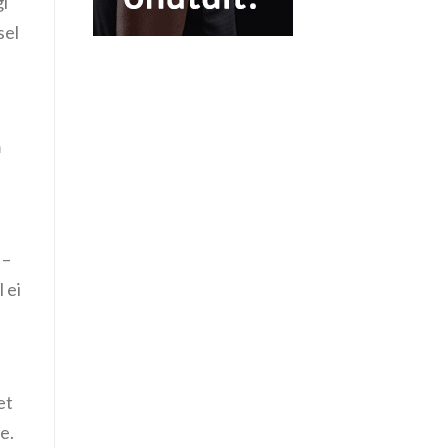
gi
sel
m
 –
 ei
et
e.