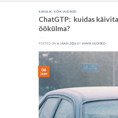
KASULIK
,
KÕIK UUDISED
ChatGTP: kuidas käivita
öökülma?
POSTED ON
6. JAAN 2026
BY
VIIMSI UUDISED
06
jaan