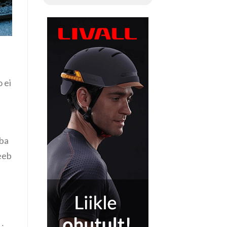
 ei
uba
teeb