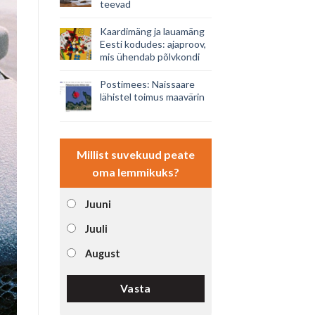
teevad
Kaardimäng ja lauamäng
Eesti kodudes: ajaproov,
mis ühendab põlvkondi
Postimees: Naissaare
lähistel toimus maavärin
Millist suvekuud peate
oma lemmikuks?
Juuni
Juuli
August