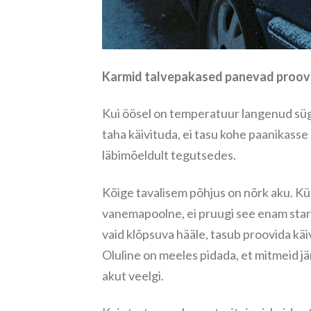
Karmid talvepakased panevad proovile
Kui öösel on temperatuur langenud süg
taha käivituda, ei tasu kohe paanikasse
läbimõeldult tegutsedes.
Kõige tavalisem põhjus on nõrk aku. K
vanemapoolne, ei pruugi see enam starte
vaid klõpsuva hääle, tasub proovida käiv
Oluline on meeles pidada, et mitmeid jä
akut veelgi.