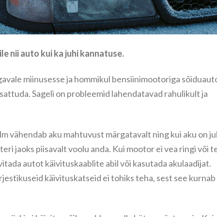
 nii auto kui ka juhi kannatuse.
avale miinusesse ja hommikul bensiinimootoriga sõiduauto
 sattuda. Sageli on probleemid lahendatavad rahulikult ja
ülm vähendab aku mahtuvust märgatavalt ning kui aku on j
ri jaoks piisavalt voolu anda. Kui mootor ei vea ringi või 
itada autot käivituskaablite abil või kasutada akulaadijat.
rjestikuseid käivituskatseid ei tohiks teha, sest see kurnab