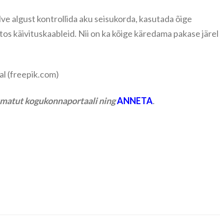
ve algust kontrollida aku seisukorda, kasutada õige
os käivituskaableid. Nii on ka kõige käredama pakase järel
al (freepik.com)
tumatut kogukonnaportaali ning
ANNETA
.