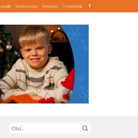
asulik
Sisuturundus
Reklaam
Trenniblogi
Otsi: