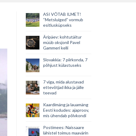
ASI VÕTAB ILMET!
“Metsluiged” vormub
esitlusküpseks
Äripäev: kohtutäitur
müüb oksjonil Pavel
Gammeri kelli
Slovakkia: 7 piirkonda, 7
põhjust külastuseks
7 viga, mida alustavad
ettevõtjad ikka ja jälle
teevad
Kaardimäng ja lauamäng
Eesti kodudes: ajaproov,
mis ühendab põlvkondi
Postimees: Naissaare
lähistel toimus maavärin