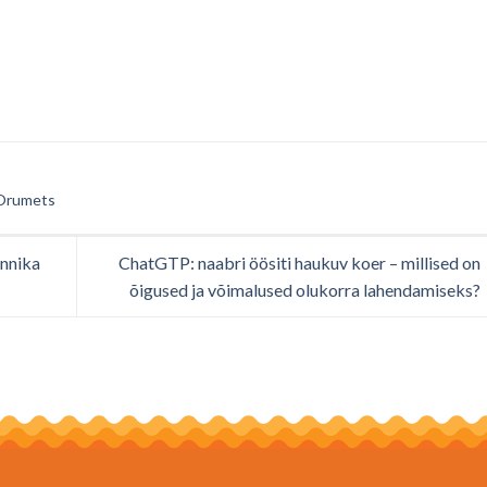
 Orumets
Annika
ChatGTP: naabri öösiti haukuv koer – millised on
õigused ja võimalused olukorra lahendamiseks?