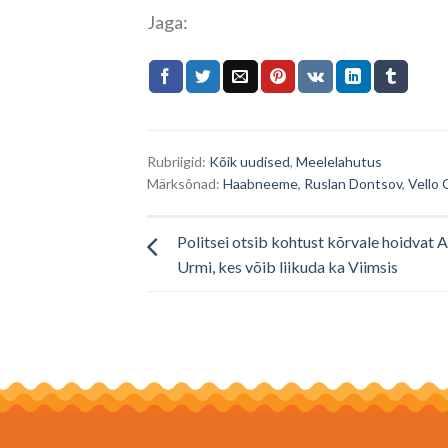
Jaga:
Rubriigid:
Kõik uudised
,
Meelelahutus
Märksõnad:
Haabneeme
,
Ruslan Dontsov
,
Vello
Politsei otsib kohtust kõrvale hoidvat 
Urmi, kes võib liikuda ka Viimsis