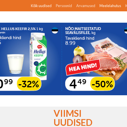
Kõik uudised
Persoonid
Arvamused
Meelelahutus
K
VIIMSI
UUDISED