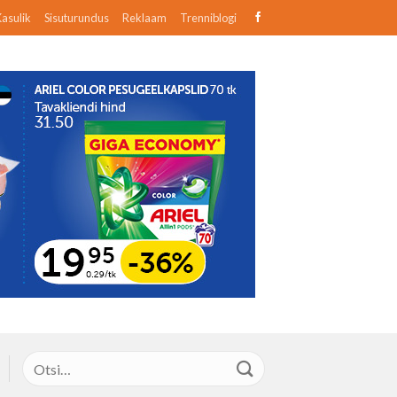
asulik
Sisuturundus
Reklaam
Trenniblogi
Otsi: