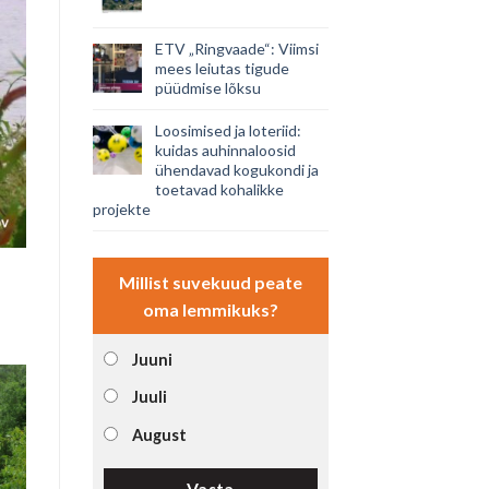
ETV „Ringvaade“: Viimsi
mees leiutas tigude
püüdmise lõksu
Loosimised ja loteriid:
kuidas auhinnaloosid
ühendavad kogukondi ja
toetavad kohalikke
projekte
Millist suvekuud peate
oma lemmikuks?
Juuni
Juuli
August