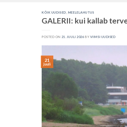
KÕIK UUDISED
,
MEELELAHUTUS
GALERII: kui kallab terv
POSTED ON
21. JUULI 2026
BY
VIIMSI UUDISED
21
juuli