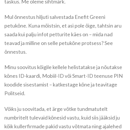
taskus. Me oleme sihtmärk.
Mul õnnestus hiljuti salvestada Enefit Greeni
petukõne. Kuna mõistsin, et asi pole õige, tahtsin aru
saada kui palju infot petturite käes on – mida nad
teavad ja milline on selle petukõne protsess? See
õnnestus.
Minu soovitus kõigile kellele helistatakse ja nõutakse
kõnes ID-kaardi, Mobiil-ID või Smart-ID teenuse PIN
koodide sisestamist – katkestage kõne ja teavitage
Politseid.
Võiks ju soovitada, et ärge võtke tundmatutelt
numbritelt tulevaid kõnesid vastu, kuid siis jääksid ju
kõik kullerfirmade pakid vastu võtmata ning ajalehed