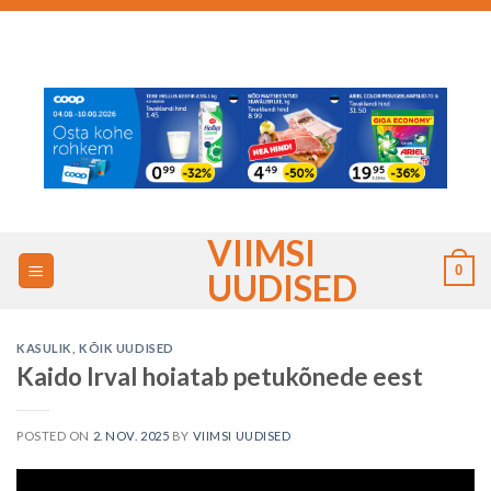
Skip
to
content
VIIMSI
0
UUDISED
KASULIK
,
KÕIK UUDISED
Kaido Irval hoiatab petukõnede eest
POSTED ON
2. NOV. 2025
BY
VIIMSI UUDISED