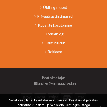
Üldtingimused
Privaatsustingimused
Küpsiste kasutamine
Trenniblogi
Sisuturundus
Reklaam
Peatoimetaja:
andres@viimsiuudised.ee
Sellel veebilehel kasutatakse küpsiseid. Kasutamist jätkates
UUDISED
nõustute
küpsiste-
ja veebilehe
üldtingimustega