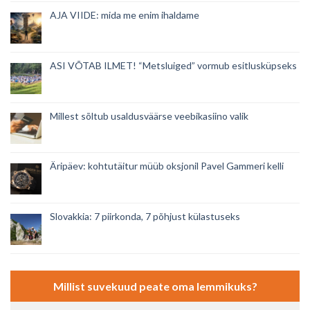
AJA VIIDE: mida me enim ihaldame
ASI VÕTAB ILMET! “Metsluiged” vormub esitlusküpseks
Millest sõltub usaldusväärse veebikasiino valik
Äripäev: kohtutäitur müüb oksjonil Pavel Gammeri kelli
Slovakkia: 7 piirkonda, 7 põhjust külastuseks
Millist suvekuud peate oma lemmikuks?