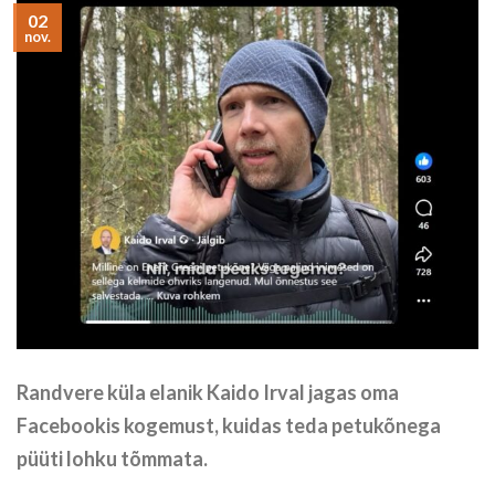
02
nov.
Randvere küla elanik Kaido Irval jagas oma
Facebookis kogemust, kuidas teda petukõnega
püüti lohku tõmmata.