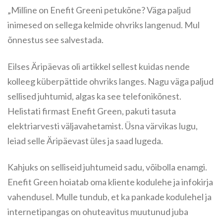
„Milline on Enefit Greeni petukõne? Väga paljud
inimesed on sellega kelmide ohvriks langenud. Mul
õnnestus see salvestada.
Eilses Äripäevas oli artikkel sellest kuidas nende
kolleeg küberpättide ohvriks langes. Nagu väga paljud
sellised juhtumid, algas ka see telefonikõnest.
Helistati firmast Enefit Green, pakuti tasuta
elektriarvesti väljavahetamist. Üsna värvikas lugu,
leiad selle Äripäevast üles ja saad lugeda.
Kahjuks on selliseid juhtumeid sadu, võibolla enamgi.
Enefit Green hoiatab oma kliente kodulehe ja infokirja
vahendusel. Mulle tundub, et ka pankade kodulehel ja
internetipangas on ohuteavitus muutunud juba