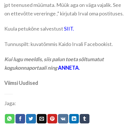
jpt teenused müümata. Müük aga on väga vajalik. See
on ettevõtte vereringe ,” kirjutab Irval oma postituses.
Kuula petukõne salvestust
SIIT
.
Tunnuspilt: kuvatõmmis Kaido Irvali Facebookist.
Kui lugu meeldis, siis palun toeta sõltumatut
kogukonnaportaali ning
ANNETA
.
Viimsi Uudised
Jaga: