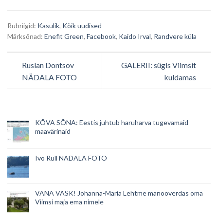
Rubriigid:
Kasulik
,
Kõik uudised
Märksõnad:
Enefit Green
,
Facebook
,
Kaido Irval
,
Randvere küla
Ruslan Dontsov
GALERII: sügis Viimsit
NÄDALA FOTO
kuldamas
KÕVA SÕNA: Eestis juhtub haruharva tugevamaid
maavärinaid
Ivo Rull NÄDALA FOTO
VANA VASK! Johanna-Maria Lehtme manööverdas oma
Viimsi maja ema nimele