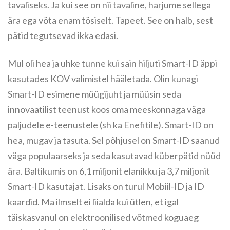
tavaliseks. Ja kui see on nii tavaline, harjume sellega
ära ega võta enam tõsiselt. Tapeet. See on halb, sest
pätid tegutsevad ikka edasi.
Mul oli hea ja uhke tunne kui sain hiljuti Smart-ID äppi
kasutades KOV valimistel hääletada. Olin kunagi
Smart-ID esimene müügijuht ja müüsin seda
innovaatilist teenust koos oma meeskonnaga väga
paljudele e-teenustele (sh ka Enefitile). Smart-ID on
hea, mugav ja tasuta. Sel põhjusel on Smart-ID saanud
väga populaarseks ja seda kasutavad küberpätid nüüd
ära. Baltikumis on 6,1 miljonit elanikku ja 3,7 miljonit
Smart-ID kasutajat. Lisaks on turul Mobiil-ID ja ID
kaardid. Ma ilmselt ei liialda kui ütlen, et igal
täiskasvanul on elektroonilised võtmed koguaeg