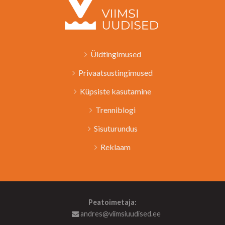
Üldtingimused
Privaatsustingimused
Küpsiste kasutamine
Trenniblogi
Sisuturundus
Reklaam
Peatoimetaja:
andres@viimsiuudised.ee