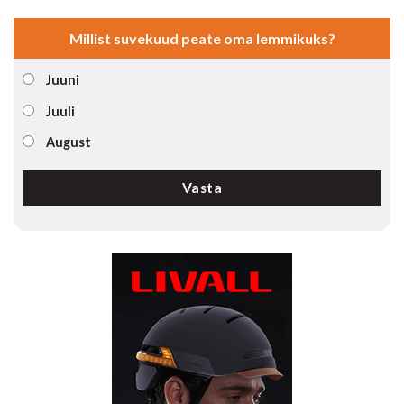
Millist suvekuud peate oma lemmikuks?
Juuni
Juuli
August