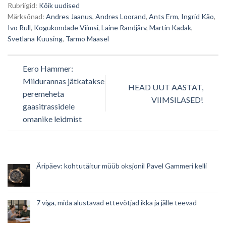
Rubriigid:
Kõik uudised
Märksõnad:
Andres Jaanus
,
Andres Loorand
,
Ants Erm
,
Ingrid Käo
,
Ivo Rull
,
Kogukondade Viimsi
,
Laine Randjärv
,
Martin Kadak
,
Svetlana Kuusing
,
Tarmo Maasel
Eero Hammer:
Miidurannas jätkatakse
HEAD UUT AASTAT,
peremeheta
VIIMSILASED!
gaasitrassidele
omanike leidmist
Äripäev: kohtutäitur müüb oksjonil Pavel Gammeri kelli
7 viga, mida alustavad ettevõtjad ikka ja jälle teevad