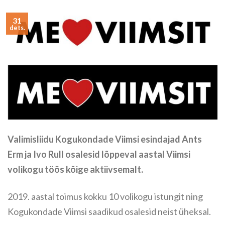
31
dets.
Valimisliidu Kogukondade Viimsi esindajad Ants
Erm ja Ivo Rull osalesid lõppeval aastal Viimsi
volikogu töös kõige aktiivsemalt.
2019. aastal toimus kokku 10 volikogu istungit ning
Kogukondade Viimsi saadikud osalesid neist üheksal.