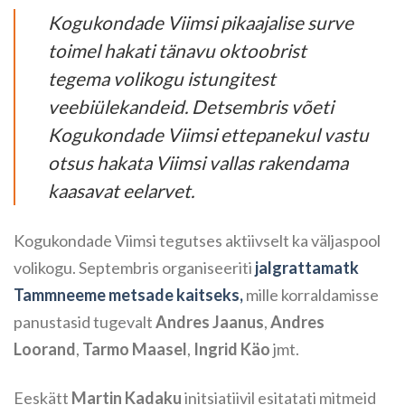
Kogukondade Viimsi pikaajalise surve
toimel hakati tänavu oktoobrist
tegema volikogu istungitest
veebiülekandeid. Detsembris võeti
Kogukondade Viimsi ettepanekul vastu
otsus hakata Viimsi vallas rakendama
kaasavat eelarvet.
Kogukondade Viimsi tegutses aktiivselt ka väljaspool
volikogu. Septembris organiseeriti
jalgrattamatk
Tammneeme metsade kaitseks,
mille korraldamisse
panustasid tugevalt
Andres Jaanus
,
Andres
Loorand
,
Tarmo Maasel
,
Ingrid Käo
jmt.
Eeskätt
Martin Kadaku
initsiatiivil esitatati mitmeid