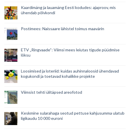
Kaardimäng ja lauamäng Eesti kodudes: ajaproov, mis
ühendab põlvkondi
Postimees: Naissaare lähistel toimus maavärin
ETV „Ringvaade“: Viimsi mees leiutas tigude püüdmise
lõksu
Loosimised ja loteriid: kuidas auhinnaloosid ühendavad
kogukondi ja toetavad kohalikke projekte
Viimsist tehti ülitäpsed areofotod
Keskmine sularahaga seotud pettuse kahjusumma ulatub
ligikaudu 10 000 euroni