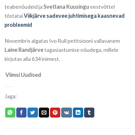
teabenõudeid ja
Svetlana Kuusingu
eestvõttel
tõstatai
Viikjärve sadevee juhtimisega kaasnevad
probleemid
Novembris algatas Ivo Rull petitsiooni vallavanem
Laine Randjärve
tagasiastumise nõudega, millele
kirjutas alla 634 inimest.
Viimsi Uudised
Jaga: