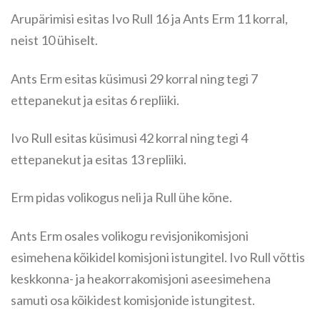
Arupärimisi esitas Ivo Rull 16 ja Ants Erm 11 korral,
neist 10 ühiselt.
Ants Erm esitas küsimusi 29 korral ning tegi 7
ettepanekut ja esitas 6 repliiki.
Ivo Rull esitas küsimusi 42 korral ning tegi 4
ettepanekut ja esitas 13 repliiki.
Erm pidas volikogus neli ja Rull ühe kõne.
Ants Erm osales volikogu revisjonikomisjoni
esimehena kõikidel komisjoni istungitel. Ivo Rull võttis
keskkonna- ja heakorrakomisjoni aseesimehena
samuti osa kõikidest komisjonide istungitest.