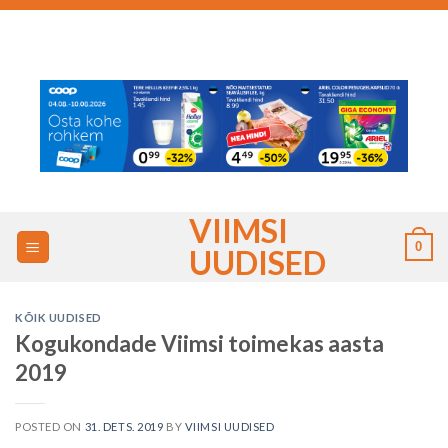
Skip
to
content
VIIMSI
0
UUDISED
KÕIK UUDISED
Kogukondade Viimsi toimekas aasta
2019
POSTED ON
31. DETS. 2019
BY
VIIMSI UUDISED