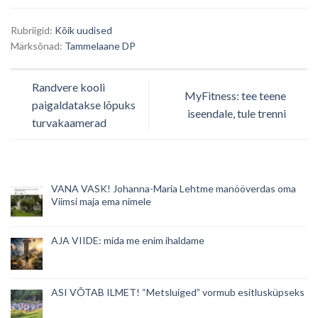
Rubriigid:
Kõik uudised
Märksõnad:
Tammelaane DP
Randvere kooli
MyFitness: tee teene
paigaldatakse lõpuks
iseendale, tule trenni
turvakaamerad
VANA VASK! Johanna-Maria Lehtme manööverdas oma
Viimsi maja ema nimele
AJA VIIDE: mida me enim ihaldame
ASI VÕTAB ILMET! “Metsluiged” vormub esitlusküpseks