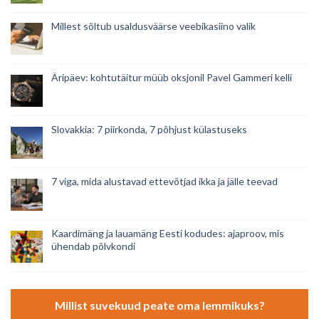
Millest sõltub usaldusväärse veebikasiino valik
Äripäev: kohtutäitur müüb oksjonil Pavel Gammeri kelli
Slovakkia: 7 piirkonda, 7 põhjust külastuseks
7 viga, mida alustavad ettevõtjad ikka ja jälle teevad
Kaardimäng ja lauamäng Eesti kodudes: ajaproov, mis
ühendab põlvkondi
Millist suvekuud peate oma lemmikuks?