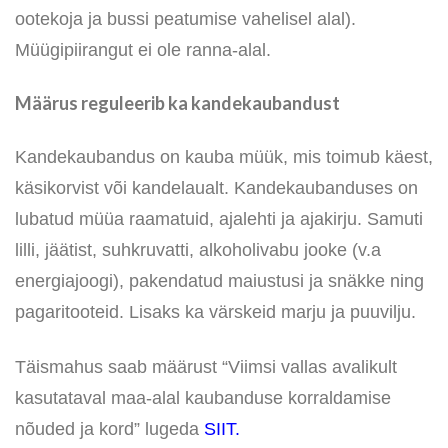
ootekoja ja bussi peatumise vahelisel alal).
Müügipiirangut ei ole ranna-alal.
Määrus reguleerib ka kandekaubandust
Kandekaubandus on kauba müük, mis toimub käest,
käsikorvist või kandelaualt. Kandekaubanduses on
lubatud müüa raamatuid, ajalehti ja ajakirju. Samuti
lilli, jäätist, suhkruvatti, alkoholivabu jooke (v.a
energiajoogi), pakendatud maiustusi ja snäkke ning
pagaritooteid. Lisaks ka värskeid marju ja puuvilju.
Täismahus saab määrust “Viimsi vallas avalikult
kasutataval maa-alal kaubanduse korraldamise
nõuded ja kord” lugeda
SIIT
.