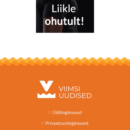
Üldtingimused
Privaatsustingimused