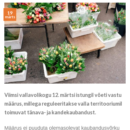
19
märts
Viimsi vallavolikogu 12. märtsi istungil võeti vastu
määrus, millega reguleeritakse valla territooriumil
toimuvat tänava- ja kandekaubandust.
Määrus ei puuduta olemasolevat kaubandusvõrku