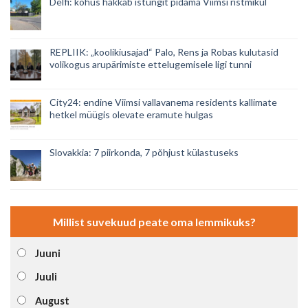
Delfi: kohus hakkab istungit pidama Viimsi ristmikul
REPLIIK: „koolikiusajad“ Palo, Rens ja Robas kulutasid
volikogus arupärimiste ettelugemisele ligi tunni
City24: endine Viimsi vallavanema residents kallimate
hetkel müügis olevate eramute hulgas
Slovakkia: 7 piirkonda, 7 põhjust külastuseks
Millist suvekuud peate oma lemmikuks?
Juuni
Juuli
August