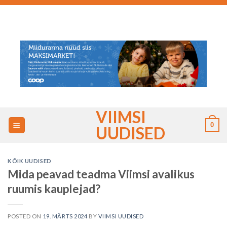
Skip
to
content
VIIMSI
0
UUDISED
KÕIK UUDISED
Mida peavad teadma Viimsi avalikus
ruumis kauplejad?
POSTED ON
19. MÄRTS 2024
BY
VIIMSI UUDISED