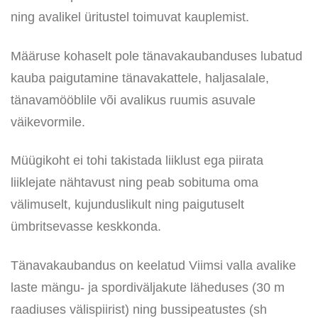
ning avalikel üritustel toimuvat kauplemist.
Määruse kohaselt pole tänavakaubanduses lubatud
kauba paigutamine tänavakattele, haljasalale,
tänavamööblile või avalikus ruumis asuvale
väikevormile.
Müügikoht ei tohi takistada liiklust ega piirata
liiklejate nähtavust ning peab sobituma oma
välimuselt, kujunduslikult ning paigutuselt
ümbritsevasse keskkonda.
Tänavakaubandus on keelatud Viimsi valla avalike
laste mängu- ja spordiväljakute läheduses (30 m
raadiuses välispiirist) ning bussipeatustes (sh