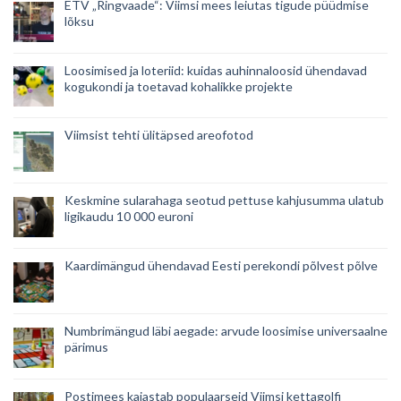
ETV „Ringvaade“: Viimsi mees leiutas tigude püüdmise
lõksu
Loosimised ja loteriid: kuidas auhinnaloosid ühendavad
kogukondi ja toetavad kohalikke projekte
Viimsist tehti ülitäpsed areofotod
Keskmine sularahaga seotud pettuse kahjusumma ulatub
ligikaudu 10 000 euroni
Kaardimängud ühendavad Eesti perekondi põlvest põlve
Numbrimängud läbi aegade: arvude loosimise universaalne
pärimus
Postimees kajastab populaarseid Viimsi kettagolfi