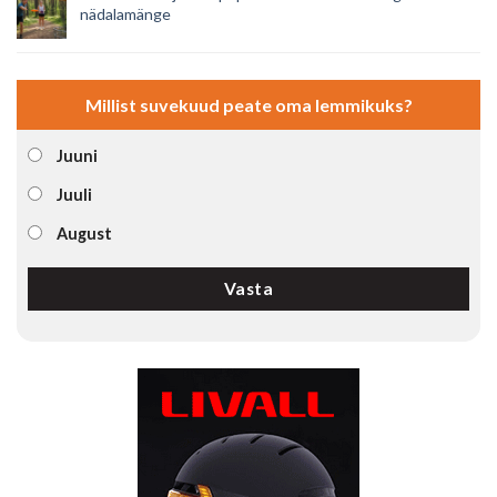
nädalamänge
Millist suvekuud peate oma lemmikuks?
Juuni
Juuli
August