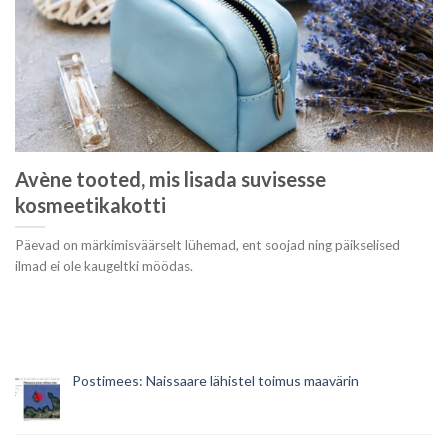
Avène tooted, mis lisada suvisesse
kosmeetikakotti
Päevad on märkimisväärselt lühemad, ent soojad ning päikselised
ilmad ei ole kaugeltki möödas.
Postimees: Naissaare lähistel toimus maavärin