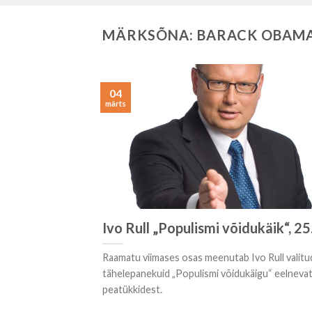
MÄRKSÕNA:
BARACK OBAM
04
märts
Ivo Rull „Populismi võidukäik“, 25
Raamatu viimases osas meenutab Ivo Rull valitu
tähelepanekuid „Populismi võidukäigu“ eelneva
peatükkidest.