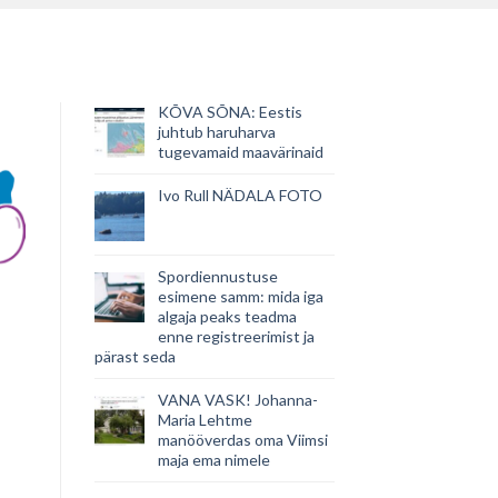
KÕVA SÕNA: Eestis
juhtub haruharva
tugevamaid maavärinaid
Ivo Rull NÄDALA FOTO
Spordiennustuse
esimene samm: mida iga
algaja peaks teadma
enne registreerimist ja
pärast seda
VANA VASK! Johanna-
Maria Lehtme
manööverdas oma Viimsi
maja ema nimele