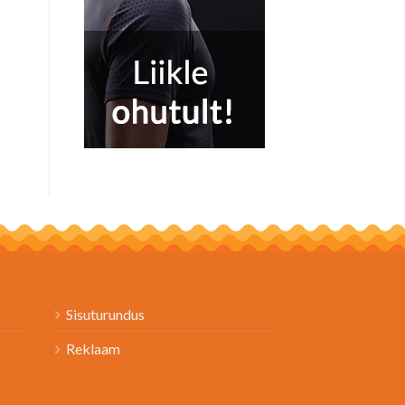
Sisuturundus
Reklaam