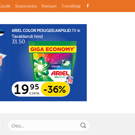
asulik
Sisuturundus
Reklaam
Trenniblogi
Otsi: