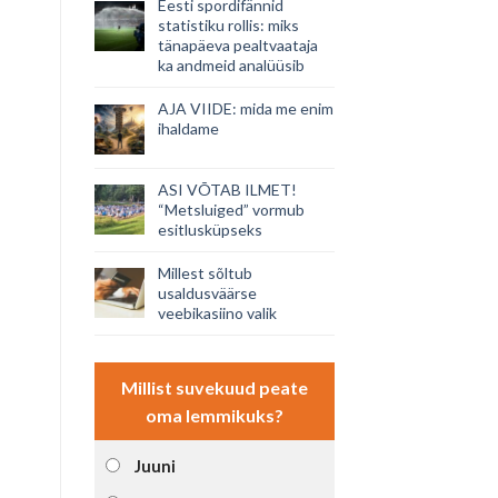
Eesti spordifännid
statistiku rollis: miks
tänapäeva pealtvaataja
ka andmeid analüüsib
AJA VIIDE: mida me enim
ihaldame
ASI VÕTAB ILMET!
“Metsluiged” vormub
esitlusküpseks
Millest sõltub
usaldusväärse
veebikasiino valik
Millist suvekuud peate
oma lemmikuks?
Juuni