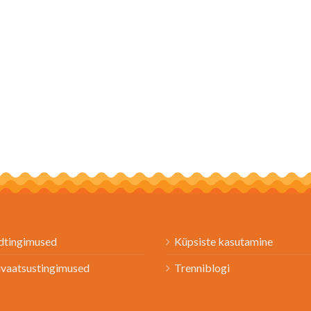
dtingimused
Küpsiste kasutamine
ivaatsustingimused
Trenniblogi