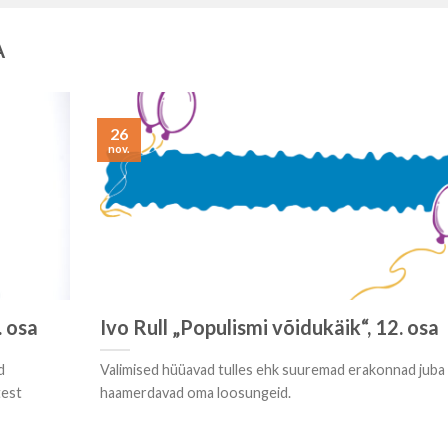
A
26
nov.
. osa
Ivo Rull „Populismi võidukäik“, 12. osa
d
Valimised hüüavad tulles ehk suuremad erakonnad juba
test
haamerdavad oma loosungeid.