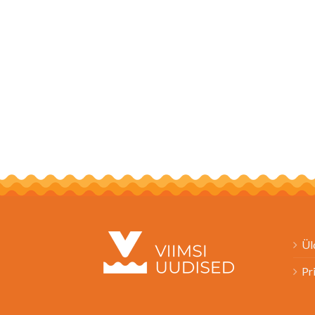
Ül
Pr