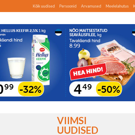
Kõik uudised
Persoonid
Arvamused
Meelelahutus
K
VIIMSI
UUDISED