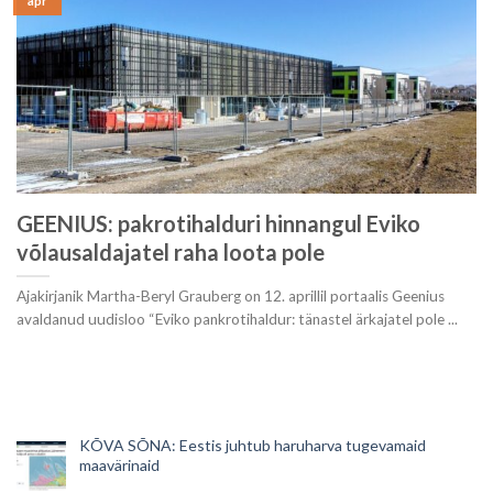
apr
GEENIUS: pakrotihalduri hinnangul Eviko
võlausaldajatel raha loota pole
Ajakirjanik Martha-Beryl Grauberg on 12. aprillil portaalis Geenius
avaldanud uudisloo “Eviko pankrotihaldur: tänastel ärkajatel pole ...
KÕVA SÕNA: Eestis juhtub haruharva tugevamaid
maavärinaid