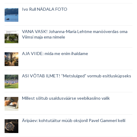
Ivo Rull NÄDALA FOTO
VANA VASK! Johanna-Maria Lehtme manööverdas oma
Viimsi maja ema nimele
AJA VIIDE: mida me enim ihaldame
ASI VÕTAB ILMET! “Metsluiged” vormub esitlusküpseks
Millest sõltub usaldusväärse veebikasiino valik
Äripäev: kohtutäitur müüb oksjonil Pavel Gammeri kelli