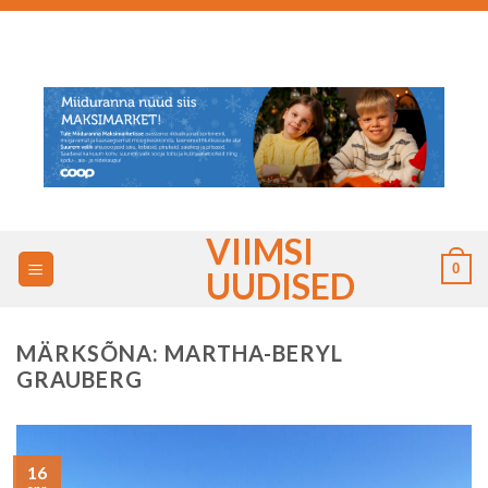
Skip
to
content
VIIMSI
0
UUDISED
MÄRKSÕNA:
MARTHA-BERYL
GRAUBERG
16