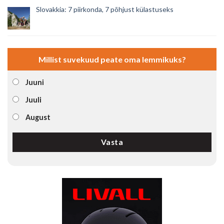
Slovakkia: 7 piirkonda, 7 põhjust külastuseks
Millist suvekuud peate oma lemmikuks?
Juuni
Juuli
August