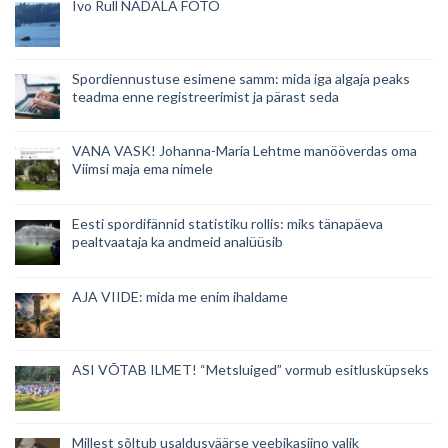
Ivo Rull NÄDALA FOTO
Spordiennustuse esimene samm: mida iga algaja peaks
teadma enne registreerimist ja pärast seda
VANA VASK! Johanna-Maria Lehtme manööverdas oma
Viimsi maja ema nimele
Eesti spordifännid statistiku rollis: miks tänapäeva
pealtvaataja ka andmeid analüüsib
AJA VIIDE: mida me enim ihaldame
ASI VÕTAB ILMET! “Metsluiged” vormub esitlusküpseks
Millest sõltub usaldusväärse veebikasiino valik