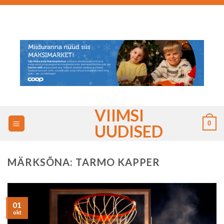
Skip
to
content
VIIMSI
0
UUDISED
MÄRKSÕNA:
TARMO KAPPER
01
okt