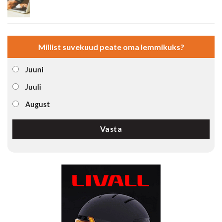
Millist suvekuud peate oma lemmikuks?
Juuni
Juuli
August