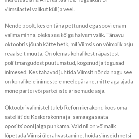
viimsilastel valikut küll ja veel.
Nende poolt, kes on täna pettunud ega soovi enam
valima minna, oleks see kõige halvem valik. Tänavu
oktoobris jõuab kätte hetk, mil Viimsis on võimalik asju
reaalselt muuta. On olemas kohalikest räpastest
poliitmängudest puutumatud, kogenud ja tegusad
inimesed. Kes tahavad juhtida Viimsit nõnda nagu see
on kohalikele inimestele meelepärane, mitte aga ajada
mõne partei või parteiliste ärisemude asja.
Oktoobrivalimistel tuleb Reformierakond koos oma
satelliitide Keskerakonna ja Isamaaga saata
opositsiooni jalga puhkama. Vaid nii on võimalik
lõpetada Viimsi ülerahvastamine, hoida siinseid metsi