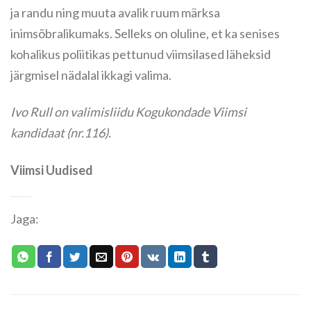
ja randu ning muuta avalik ruum märksa
inimsõbralikumaks. Selleks on oluline, et ka senises
kohalikus poliitikas pettunud viimsilased läheksid
järgmisel nädalal ikkagi valima.
Ivo Rull on valimisliidu Kogukondade Viimsi
kandidaat (nr.116).
Viimsi Uudised
Jaga: