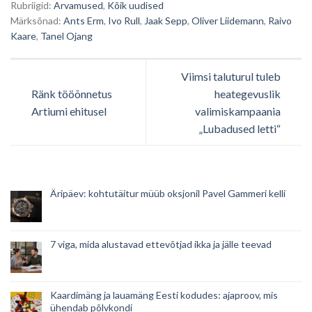
Rubriigid:
Arvamused
,
Kõik uudised
Märksõnad:
Ants Erm
,
Ivo Rull
,
Jaak Sepp
,
Oliver Liidemann
,
Raivo
Kaare
,
Tanel Ojang
Viimsi taluturul tuleb
Ränk tööõnnetus
heategevuslik
Artiumi ehitusel
valimiskampaania
„Lubadused letti“
Äripäev: kohtutäitur müüb oksjonil Pavel Gammeri kelli
7 viga, mida alustavad ettevõtjad ikka ja jälle teevad
Kaardimäng ja lauamäng Eesti kodudes: ajaproov, mis
ühendab põlvkondi