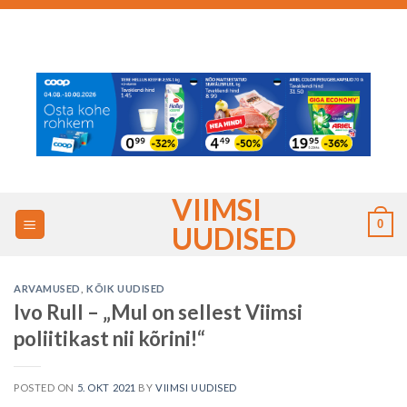
Skip
to
content
VIIMSI
0
UUDISED
ARVAMUSED
,
KÕIK UUDISED
Ivo Rull – „Mul on sellest Viimsi
poliitikast nii kõrini!“
POSTED ON
5. OKT 2021
BY
VIIMSI UUDISED