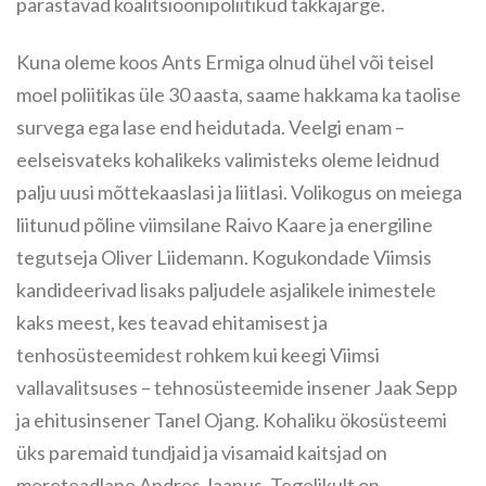
parastavad koalitsioonipoliitikud takkajärge.
Kuna oleme koos Ants Ermiga olnud ühel või teisel
moel poliitikas üle 30 aasta, saame hakkama ka taolise
survega ega lase end heidutada. Veelgi enam –
eelseisvateks kohalikeks valimisteks oleme leidnud
palju uusi mõttekaaslasi ja liitlasi. Volikogus on meiega
liitunud põline viimsilane Raivo Kaare ja energiline
tegutseja Oliver Liidemann. Kogukondade Viimsis
kandideerivad lisaks paljudele asjalikele inimestele
kaks meest, kes teavad ehitamisest ja
tenhosüsteemidest rohkem kui keegi Viimsi
vallavalitsuses – tehnosüsteemide insener Jaak Sepp
ja ehitusinsener Tanel Ojang. Kohaliku ökosüsteemi
üks paremaid tundjaid ja visamaid kaitsjad on
mereteadlane Andres Jaanus. Tegelikult on