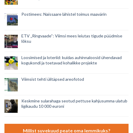
Postimees: Naissaare lähistel toimus maavärin
ETV „Ringvaade“: Viimsi mees leiutas tigude püüdmise
lõksu
Loosimised ja loteriid: kuidas auhinnaloosid ühendavad
kogukondi ja toetavad kohalikke projekte
Viimsist tehti ülitäpsed areofotod
Keskmine sularahaga seotud pettuse kahjusumma ulatub
ligikaudu 10 000 euroni
Millist suvekuud peate oma lemmikuks?