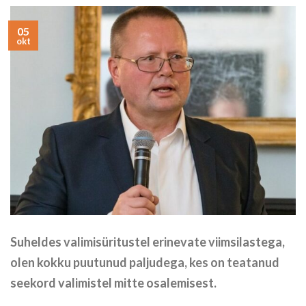
05
okt
Suheldes valimisüritustel erinevate viimsilastega,
olen kokku puutunud paljudega, kes on teatanud
seekord valimistel mitte osalemisest.