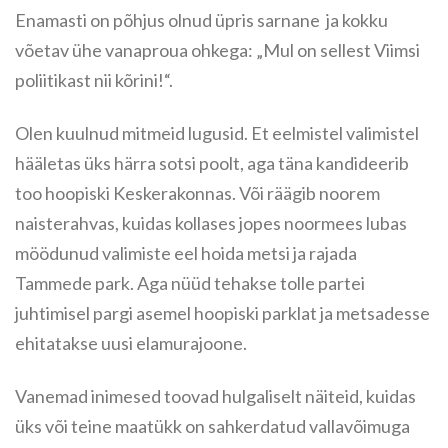
Enamasti on põhjus olnud üpris sarnane ja kokku
võetav ühe vanaproua ohkega: „Mul on sellest Viimsi
poliitikast nii kõrini!“.
Olen kuulnud mitmeid lugusid. Et eelmistel valimistel
hääletas üks härra sotsi poolt, aga täna kandideerib
too hoopiski Keskerakonnas. Või räägib noorem
naisterahvas, kuidas kollases jopes noormees lubas
möödunud valimiste eel hoida metsi ja rajada
Tammede park. Aga nüüd tehakse tolle partei
juhtimisel pargi asemel hoopiski parklat ja metsadesse
ehitatakse uusi elamurajoone.
Vanemad inimesed toovad hulgaliselt näiteid, kuidas
üks või teine maatükk on sahkerdatud vallavõimuga