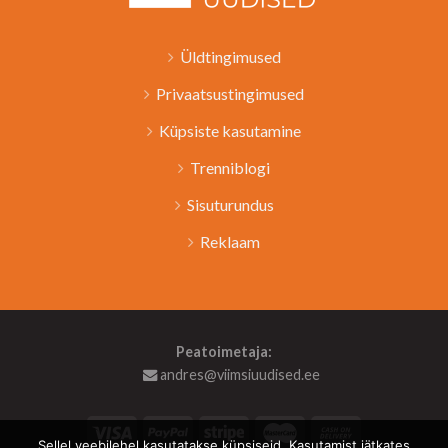
Üldtingimused
Privaatsustingimused
Küpsiste kasutamine
Trenniblogi
Sisuturundus
Reklaam
Peatoimetaja:
andres@viimsiuudised.ee
Sellel veebilehel kasutatakse küpsiseid. Kasutamist jätkates