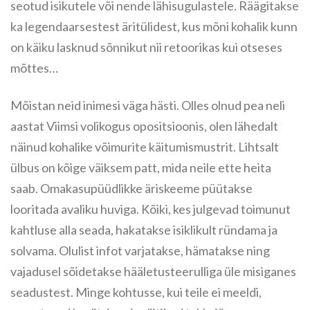
seotud isikutele või nende lähisugulastele. Räägitakse
ka legendaarsestest äritülidest, kus mõni kohalik kunn
on käiku lasknud sõnnikut nii retoorikas kui otseses
mõttes…
Mõistan neid inimesi väga hästi. Olles olnud pea neli
aastat Viimsi volikogus opositsioonis, olen lähedalt
näinud kohalike võimurite käitumismustrit. Lihtsalt
ülbus on kõige väiksem patt, mida neile ette heita
saab. Omakasupüüdlikke äriskeeme püütakse
looritada avaliku huviga. Kõiki, kes julgevad toimunut
kahtluse alla seada, hakatakse isiklikult ründama ja
solvama. Olulist infot varjatakse, hämatakse ning
vajadusel sõidetakse hääletusteerulliga üle misiganes
seadustest. Minge kohtusse, kui teile ei meeldi,