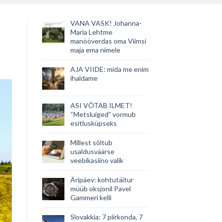
VANA VASK! Johanna-
Maria Lehtme
manööverdas oma Viimsi
maja ema nimele
AJA VIIDE: mida me enim
ihaldame
ASI VÕTAB ILMET!
“Metsluiged” vormub
esitlusküpseks
Millest sõltub
usaldusväärse
veebikasiino valik
Äripäev: kohtutäitur
müüb oksjonil Pavel
Gammeri kelli
Slovakkia: 7 piirkonda, 7