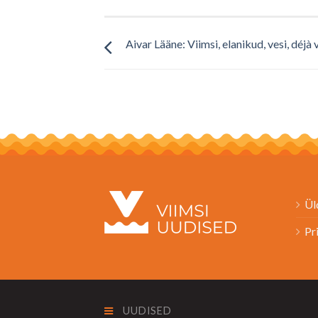
Aivar Lääne: Viimsi, elanikud, vesi, déjà 
Ül
Pr
UUDISED