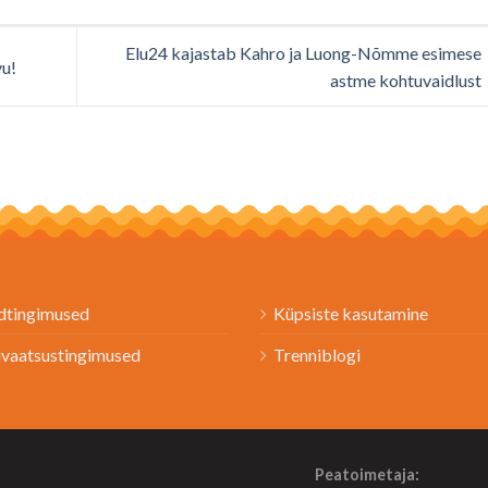
Elu24 kajastab Kahro ja Luong-Nõmme esimese
vu!
astme kohtuvaidlust
dtingimused
Küpsiste kasutamine
ivaatsustingimused
Trenniblogi
Peatoimetaja: