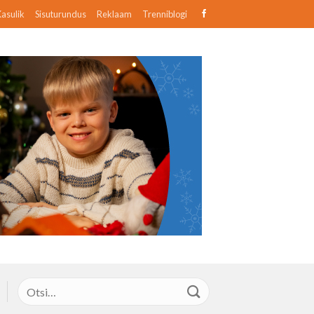
asulik
Sisuturundus
Reklaam
Trenniblogi
Otsi: