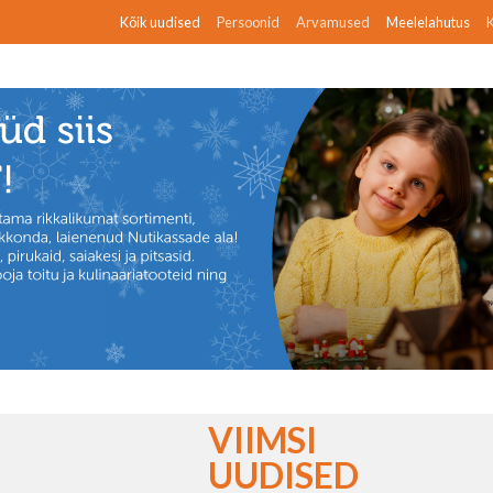
Kõik uudised
Persoonid
Arvamused
Meelelahutus
K
VIIMSI
UUDISED