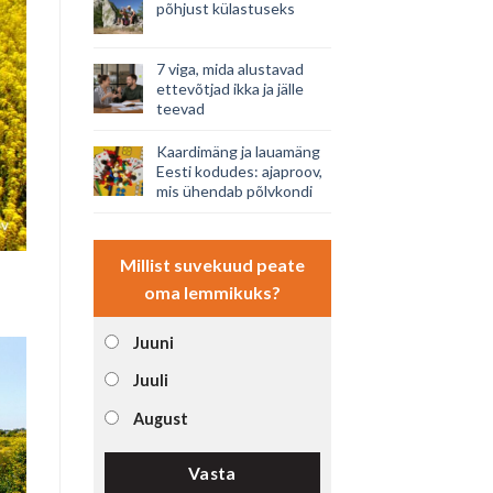
põhjust külastuseks
7 viga, mida alustavad
ettevõtjad ikka ja jälle
teevad
Kaardimäng ja lauamäng
Eesti kodudes: ajaproov,
mis ühendab põlvkondi
Millist suvekuud peate
oma lemmikuks?
Juuni
Juuli
August