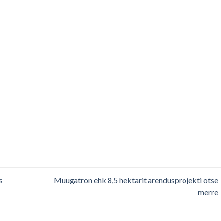
s
Muugatron ehk 8,5 hektarit arendusprojekti otse
merre