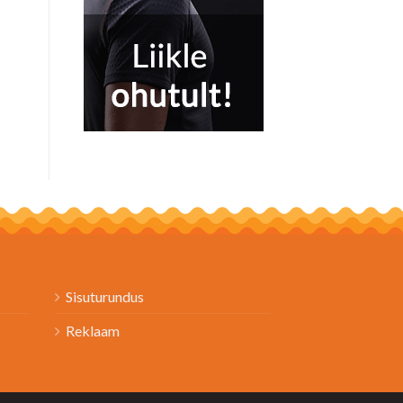
Sisuturundus
Reklaam