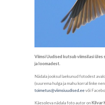
Viimsi Uudised kutsub viimsilasi üles
ja loomadest.
Nädala jooksul laekunud fotodest aval
(suurema hulga ja mahu korral linke nen
toimetus@viimsiuudised.ee
või Facebo
Käesoleva nädala foto autor on
Kilvar