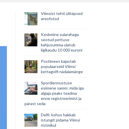
Viimsist tehti ülitäpsed
areofotod
Keskmine sularahaga
seotud pettuse
kahjusumma ulatub
ligikaudu 10 000 euroni
Postimees kajastab
populaarseid Viimsi
kettagolfi nädalamänge
Spordiennustuse
esimene samm: mida iga
algaja peaks teadma
enne registreerimist ja
pärast seda
Delfi: kohus hakkab
istungit pidama Viimsi
ristmikul