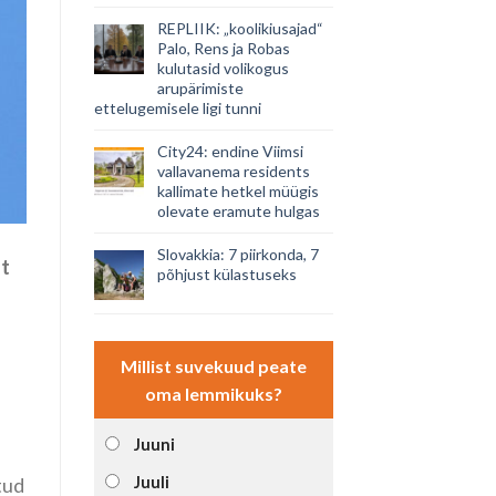
REPLIIK: „koolikiusajad“
Palo, Rens ja Robas
kulutasid volikogus
arupärimiste
ettelugemisele ligi tunni
City24: endine Viimsi
vallavanema residents
kallimate hetkel müügis
olevate eramute hulgas
Slovakkia: 7 piirkonda, 7
st
põhjust külastuseks
Millist suvekuud peate
oma lemmikuks?
Juuni
Juuli
tud