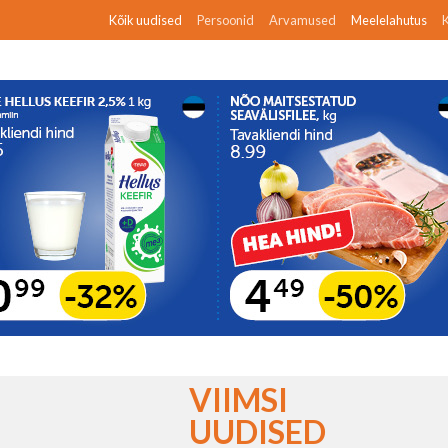
Kõik uudised
Persoonid
Arvamused
Meelelahutus
K
VIIMSI
UUDISED