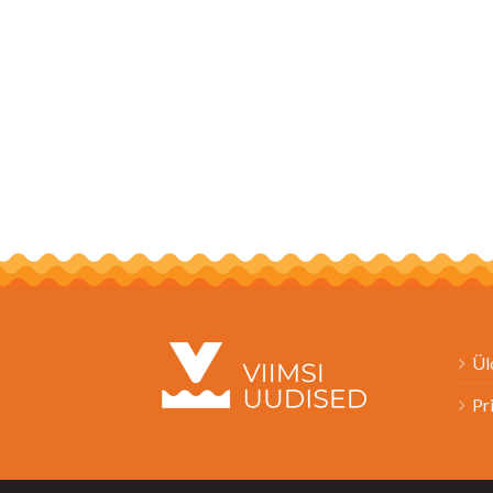
Ül
Pr