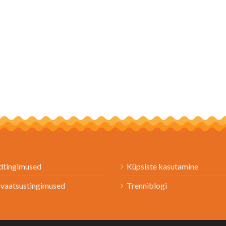
dtingimused
Küpsiste kasutamine
ivaatsustingimused
Trenniblogi