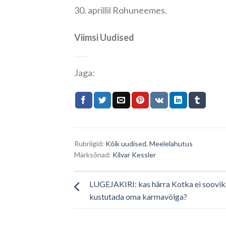
30. aprillil Rohuneemes.
Viimsi Uudised
Jaga:
Rubriigid:
Kõik uudised
,
Meelelahutus
Märksõnad:
Kilvar Kessler
LUGEJAKIRI: kas härra Kotka ei soovik
kustutada oma karmavõlga?