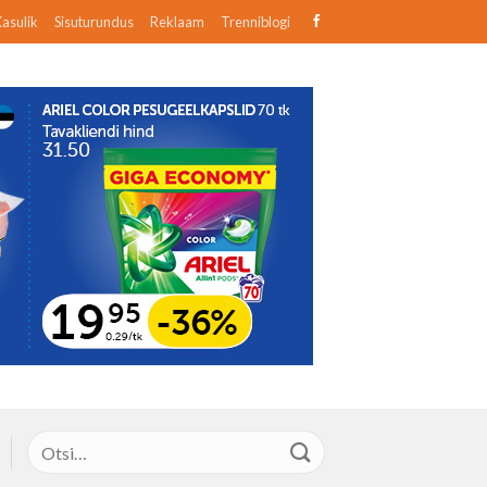
asulik
Sisuturundus
Reklaam
Trenniblogi
Otsi: