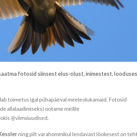
 saatma fotosid siinsest elus-olust, inimestest, looduse
dab toimetus igal pühapäeval meeleolukamaid. Fotosid
de allalaadimiseks) ootame meilile
okis @viimsiuudised.
 Kessler
ning pilt varahommikul lendavast lõokesest on teh