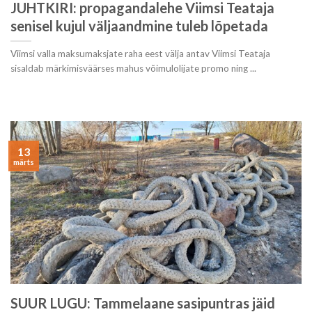
JUHTKIRI: propagandalehe Viimsi Teataja
senisel kujul väljaandmine tuleb lõpetada
Viimsi valla maksumaksjate raha eest välja antav Viimsi Teataja
sisaldab märkimisväärses mahus võimulolijate promo ning ...
13
märts
SUUR LUGU: Tammelaane sasipuntras jäid