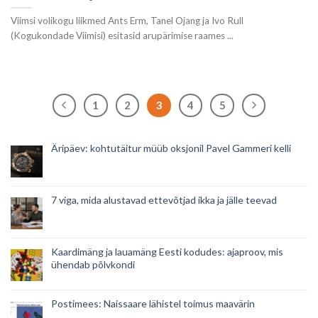
Viimsi volikogu liikmed Ants Erm, Tanel Ojang ja Ivo Rull
(Kogukondade Viimisi) esitasid arupärimise raames ...
1
2
3
4
5
Äripäev: kohtutäitur müüb oksjonil Pavel Gammeri kelli
7 viga, mida alustavad ettevõtjad ikka ja jälle teevad
Kaardimäng ja lauamäng Eesti kodudes: ajaproov, mis
ühendab põlvkondi
Postimees: Naissaare lähistel toimus maavärin