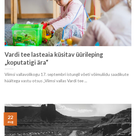
Vardi tee lasteaia küsitav üürileping
„koputatigi ära“
Viimsi vallavolikogu 17. septembri istungil võeti võimuliidu saadikute
häältega vastu otsus „Viimsi vallas Vardi tee ...
22
aug