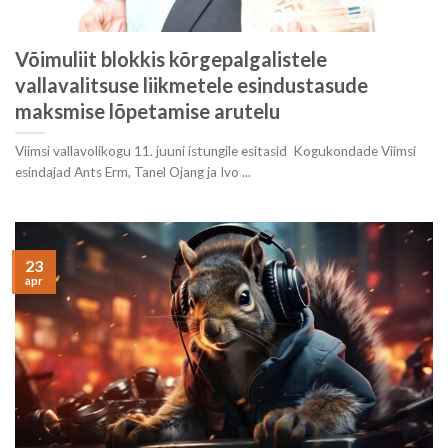
Võimuliit blokkis kõrgepalgalistele
vallavalitsuse liikmetele esindustasude
maksmise lõpetamise arutelu
Viimsi vallavolikogu 11. juuni istungile esitasid Kogukondade Viimsi
esindajad Ants Erm, Tanel Ojang ja Ivo ...
23
apr