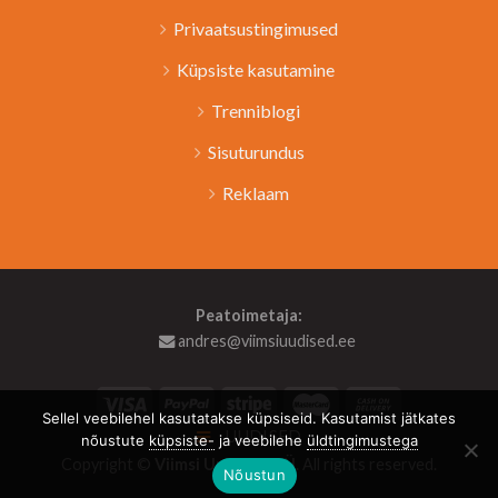
Privaatsustingimused
Küpsiste kasutamine
Trenniblogi
Sisuturundus
Reklaam
Peatoimetaja:
andres@viimsiuudised.ee
Sellel veebilehel kasutatakse küpsiseid. Kasutamist jätkates
UUDISED
nõustute
küpsiste-
ja veebilehe
üldtingimustega
Copyright ©
Viimsi Uudised OÜ
. All rights reserved.
Nõustun