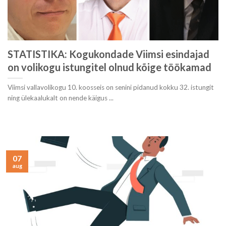
STATISTIKA: Kogukondade Viimsi esindajad
on volikogu istungitel olnud kõige töökamad
Viimsi vallavolikogu 10. koosseis on senini pidanud kokku 32. istungit
ning ülekaalukalt on nende käigus ...
07
aug