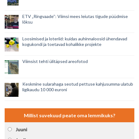
ETV „Ringvaade“: Viimsi mees leiutas tigude püüdmise
lõksu
Loosimised ja loteriid: kuidas auhinnaloosid ühendavad
kogukondi ja toetavad kohalikke projekte
Viimsist tehti ülitäpsed areofotod
Keskmine sularahaga seotud pettuse kahjusumma ulatub
ligikaudu 10 000 euroni
Millist suvekuud peate oma lemmikuks?
Juuni