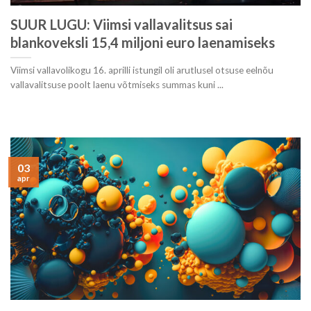
SUUR LUGU: Viimsi vallavalitsus sai
blankoveksli 15,4 miljoni euro laenamiseks
Viimsi vallavolikogu 16. aprilli istungil oli arutlusel otsuse eelnõu
vallavalitsuse poolt laenu võtmiseks summas kuni ...
03
apr