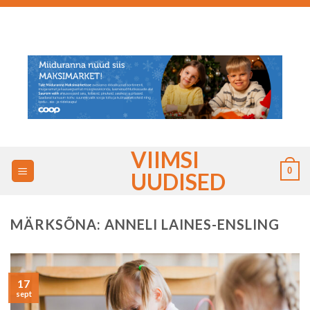
Skip
to
content
VIIMSI
0
UUDISED
MÄRKSÕNA:
ANNELI LAINES-ENSLING
17
sept