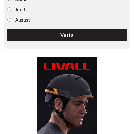
Juuli
August