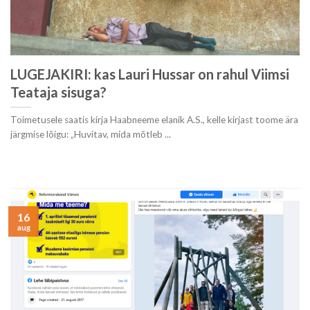
LUGEJAKIRI: kas Lauri Hussar on rahul Viimsi
Teataja sisuga?
Toimetusele saatis kirja Haabneeme elanik A.S., kelle kirjast toome ära
järgmise lõigu: „Huvitav, mida mõtleb ...
16
aug