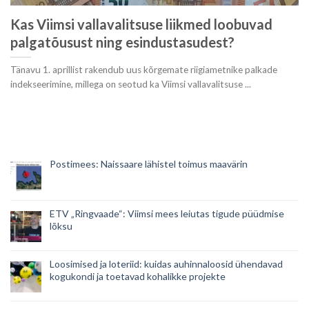
Kas Viimsi vallavalitsuse liikmed loobuvad
palgatõusust ning esindustasudest?
Tänavu 1. aprillist rakendub uus kõrgemate riigiametnike palkade
indekseerimine, millega on seotud ka Viimsi vallavalitsuse ...
Postimees: Naissaare lähistel toimus maavärin
ETV „Ringvaade“: Viimsi mees leiutas tigude püüdmise
lõksu
Loosimised ja loteriid: kuidas auhinnaloosid ühendavad
kogukondi ja toetavad kohalikke projekte