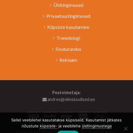
Üldtingimused
Privaatsustingimused
Küpsiste kasutamine
Trenniblogi
Sisuturundus
Reklaam
Peatoimetaja:
andres@viimsiuudised.ee
Sellel veebilehel kasutatakse küpsiseid. Kasutamist jätkates
UUDISED
nõustute
küpsiste-
ja veebilehe
üldtingimustega
Copyright ©
Viimsi Uudised OÜ
. All rights reserved.