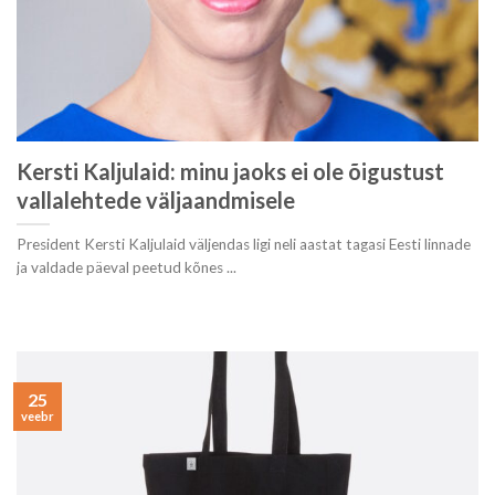
Kersti Kaljulaid: minu jaoks ei ole õigustust
vallalehtede väljaandmisele
President Kersti Kaljulaid väljendas ligi neli aastat tagasi Eesti linnade
ja valdade päeval peetud kõnes ...
25
veebr