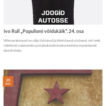
Ivo Rull „Populismi võidukäik“, 24. osa
Võimuerakonnad on välja töötanud ja kinnistanud süsteemi, mis teeb
valimistel osalevatele uustulnukatele konkureerimise masendavalt
ebavõrdseks.
20
jaan