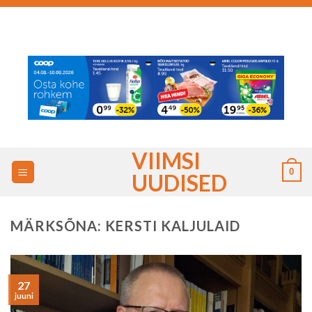
Skip
to
content
VIIMSI
0
UUDISED
MÄRKSÕNA:
KERSTI KALJULAID
27
juuni