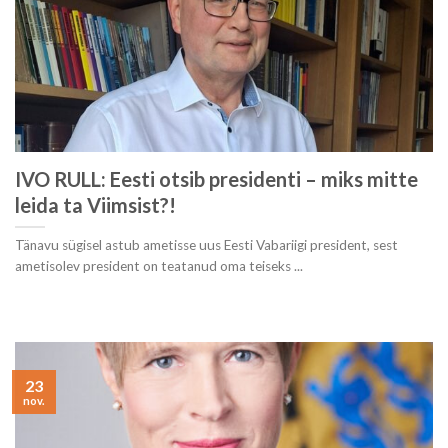
IVO RULL: Eesti otsib presidenti – miks mitte
leida ta Viimsist?!
Tänavu sügisel astub ametisse uus Eesti Vabariigi president, sest
ametisolev president on teatanud oma teiseks ...
23
nov.