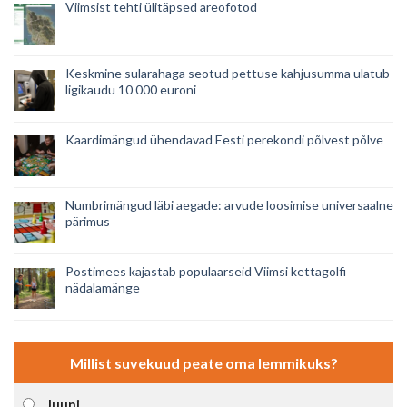
Viimsist tehti ülitäpsed areofotod
Keskmine sularahaga seotud pettuse kahjusumma ulatub
ligikaudu 10 000 euroni
Kaardimängud ühendavad Eesti perekondi põlvest põlve
Numbrimängud läbi aegade: arvude loosimise universaalne
pärimus
Postimees kajastab populaarseid Viimsi kettagolfi
nädalamänge
Millist suvekuud peate oma lemmikuks?
Juuni