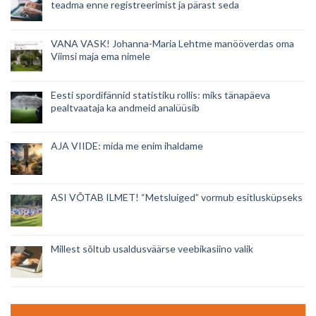
teadma enne registreerimist ja pärast seda
VANA VASK! Johanna-Maria Lehtme manööverdas oma
Viimsi maja ema nimele
Eesti spordifännid statistiku rollis: miks tänapäeva
pealtvaataja ka andmeid analüüsib
AJA VIIDE: mida me enim ihaldame
ASI VÕTAB ILMET! “Metsluiged” vormub esitlusküpseks
Millest sõltub usaldusväärse veebikasiino valik