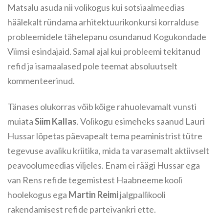
Matsalu asuda nii volikogus kui sotsiaalmeedias
häälekalt ründama arhitektuurikonkursi korralduse
probleemidele tähelepanu osundanud Kogukondade
Viimsi esindajaid. Samal ajal kui probleemi tekitanud
refid ja isamaalased pole teemat absoluutselt
kommenteerinud.
Tänases olukorras võib kõige rahuolevamalt vunsti
muiata
Siim Kallas
. Volikogu esimeheks saanud Lauri
Hussar lõpetas päevapealt tema peaministrist tütre
tegevuse avaliku kriitika, mida ta varasemalt aktiivselt
peavoolumeedias viljeles. Enam ei räägi Hussar ega
van Rens refide tegemistest Haabneeme kooli
hoolekogus ega
Martin Reimi
jalgpallikooli
rakendamisest refide parteivankri ette.