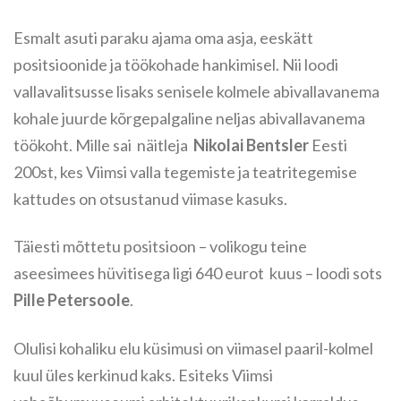
Esmalt asuti paraku ajama oma asja, eeskätt
positsioonide ja töökohade hankimisel. Nii loodi
vallavalitsusse lisaks senisele kolmele abivallavanema
kohale juurde kõrgepalgaline neljas abivallavanema
töökoht. Mille sai näitleja
Nikolai Bentsler
Eesti
200st, kes Viimsi valla tegemiste ja teatritegemise
kattudes on otsustanud viimase kasuks.
Täiesti mõttetu positsioon – volikogu teine
aseesimees hüvitisega ligi 640 eurot kuus – loodi sots
Pille Petersoole
.
Olulisi kohaliku elu küsimusi on viimasel paaril-kolmel
kuul üles kerkinud kaks. Esiteks Viimsi