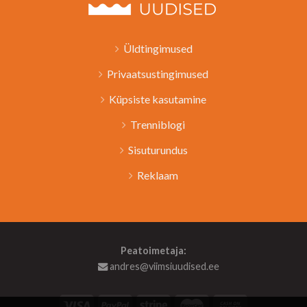
Üldtingimused
Privaatsustingimused
Küpsiste kasutamine
Trenniblogi
Sisuturundus
Reklaam
Peatoimetaja:
andres@viimsiuudised.ee