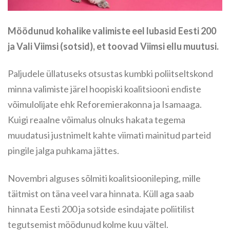
Möödunud kohalike valimiste eel lubasid Eesti 200
ja Vali Viimsi (sotsid), et toovad Viimsi ellu muutusi.
Paljudele üllatuseks otsustas kumbki poliitseltskond
minna valimiste järel hoopiski koalitsiooni endiste
võimulolijate ehk Reforemierakonna ja Isamaaga.
Kuigi reaalne võimalus olnuks hakata tegema
muudatusi justnimelt kahte viimati mainitud parteid
pingile jalga puhkama jättes.
Novembri alguses sõlmiti koalitsioonileping, mille
täitmist on täna veel vara hinnata. Küll aga saab
hinnata Eesti 200 ja sotside esindajate poliitilist
tegutsemist möödunud kolme kuu vältel.