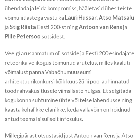
ühendada ja leida kompromiss, hääletasid ühes teiste
võimuliitlastega vastu ka
Lauri Hussar
,
Atso Matsalu
ja
Stig Rästa
Eesti 200-st ning
Antoon van Rens
ja
Pille Petersoo
sotsidest.
Veelgi arusaamatum oli sotside ja Eesti 200 esindajate
retoorika volikogus toimunud arutelus, milles kaaluti
võimalust panna Vabaõhumuuseumi
arhitektuurikonkursi kõik kuus žürii pool auhinnatud
tööd rahvaküsitlusele viimsilaste hulgas. Et selgitada
kogukonna suhtumine ühte või teise lahendusse ning
kaasta kohalikke elanikke, keda vallavõim on hoidnud
antud teemal sisuliselt infosulus.
Millegipärast otsustasid just Antoon van Rens ja Atso