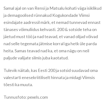
Samal ajal on van Rensi ja Matsalu kohati väga isiklikud
ja demagoolised rünnakud Kogukondade Viimsi
esindajate aadressil märk, et nemad tunnevad ennast
tänases võimuliidus kehvasti. 200 & sotside teha on
jäetud must töö ja nad teavad, et vanad olijad võivad
nad selle tegemata jätmise korral iga hetk üle parda
heita. Samas teavad nad ka, et oma nägu on neil
paljude valijate silmis juba kaotatud.
Tulevik näitab, kas Eesti 200 ja sotsid suudavad oma
valestarti enesekriitiliselt hinnata ja midagi Viimsis
tõesti ka muuta.
Tunnusfoto: pexels.com