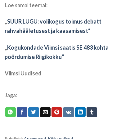
Loe samal teemal:
„
SUUR LUGU: volikogus toimus debatt
rahvahääletusest ja kaasamisest“
„
Kogukondade Viimsi saatis SE 483 kohta
pöördumise Riigikokku”
Viimsi Uudised
Jaga:
Rubriigid:
Arvamused
,
Kõik uudised