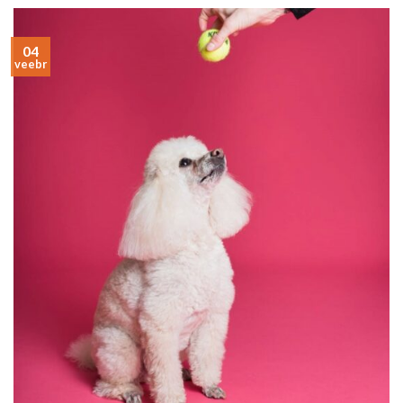
04
veebr