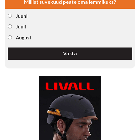
Millist suvekuud peate oma lemmikuks?
Juuni
Juuli
August