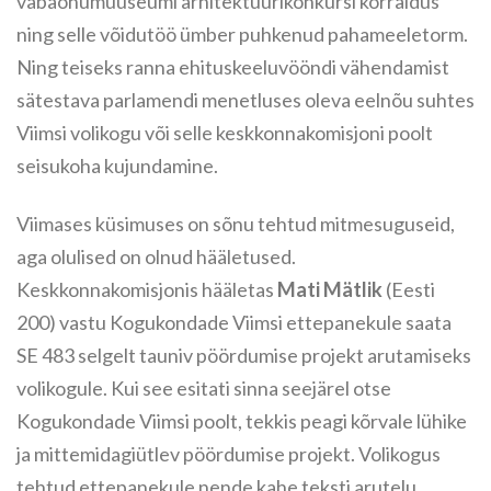
vabaõhumuuseumi arhitektuurikonkursi korraldus
ning selle võidutöö ümber puhkenud pahameeletorm.
Ning teiseks ranna ehituskeeluvööndi vähendamist
sätestava parlamendi menetluses oleva eelnõu suhtes
Viimsi volikogu või selle keskkonnakomisjoni poolt
seisukoha kujundamine.
Viimases küsimuses on sõnu tehtud mitmesuguseid,
aga olulised on olnud hääletused.
Keskkonnakomisjonis hääletas
Mati Mätlik
(Eesti
200) vastu Kogukondade Viimsi ettepanekule saata
SE 483 selgelt tauniv pöördumise projekt arutamiseks
volikogule. Kui see esitati sinna seejärel otse
Kogukondade Viimsi poolt, tekkis peagi kõrvale lühike
ja mittemidagiütlev pöördumise projekt. Volikogus
tehtud ettepanekule nende kahe teksti arutelu