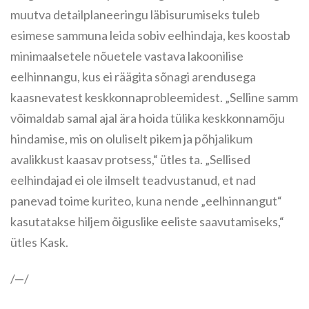
muutva detailplaneeringu läbisurumiseks tuleb
esimese sammuna leida sobiv eelhindaja, kes koostab
minimaalsetele nõuetele vastava lakoonilise
eelhinnangu, kus ei räägita sõnagi arendusega
kaasnevatest keskkonnaprobleemidest. „Selline samm
võimaldab samal ajal ära hoida tülika keskkonnamõju
hindamise, mis on oluliselt pikem ja põhjalikum
avalikkust kaasav protsess,“ ütles ta. „Sellised
eelhindajad ei ole ilmselt teadvustanud, et nad
panevad toime kuriteo, kuna nende „eelhinnangut“
kasutatakse hiljem õiguslike eeliste saavutamiseks,“
ütles Kask.
/—/