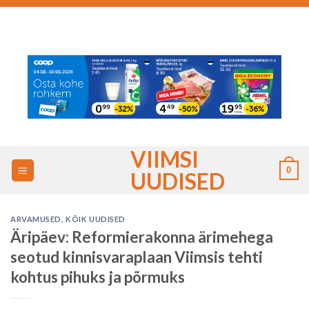
Skip
to
content
VIIMSI
0
UUDISED
ARVAMUSED
,
KÕIK UUDISED
Äripäev: Reformierakonna ärimehega
seotud kinnisvaraplaan Viimsis tehti
kohtus pihuks ja põrmuks