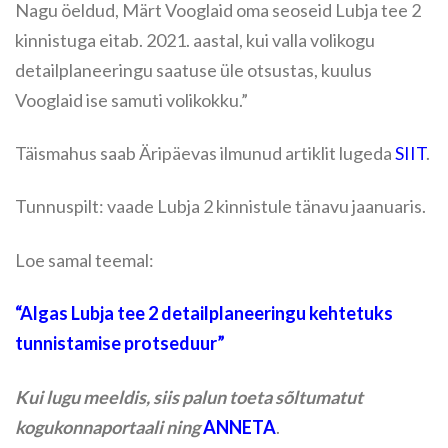
Nagu öeldud, Märt Vooglaid oma seoseid Lubja tee 2
kinnistuga eitab. 2021. aastal, kui valla volikogu
detailplaneeringu saatuse üle otsustas, kuulus
Vooglaid ise samuti volikokku.”
Täismahus saab Äripäevas ilmunud artiklit lugeda
SIIT
.
Tunnuspilt: vaade Lubja 2 kinnistule tänavu jaanuaris.
Loe samal teemal:
“
Algas Lubja tee 2 detailplaneeringu kehtetuks
tunnistamise protseduur”
Kui lugu meeldis, siis palun toeta sõltumatut
kogukonnaportaali ning
ANNETA
.