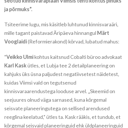
seotud kinnisvaraplaan Viimsis tehti kohtus pihuks
ja põrmuks”.
Tsiteerime lugu, mis käsitleb luhtunud kinnisvaraäri,
mille tagant paistavad Äripäeva hinnangul
Märt
Vooglaidi
(Reformierakond) kõrvad, lubatud mahus:
“
Veikko Ulmi
kohtus kaitsnud Cobalti büroo advokaat
Karl Kask
ütles, et Lubja tee 2 detailplaneering on
kahjuks üks üsna paljudest negatiivsetest näidetest,
kuidas Viimsi vald on tegutsenud
kinnisvaraarendustega looduse arvel. „Skeemid on
seejuures olnud väga sarnased, kuna kõrgemal
seisvate planeeringutega on sellised arendused
reeglina keelatud,“ ütles ta. Kask rääkis, et tundub, et
kõrgemal seisvaid planeeringuid ehk üldplaneeringuid