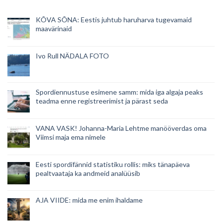
KÕVA SÕNA: Eestis juhtub haruharva tugevamaid
maavärinaid
Ivo Rull NÄDALA FOTO
Spordiennustuse esimene samm: mida iga algaja peaks
teadma enne registreerimist ja pärast seda
VANA VASK! Johanna-Maria Lehtme manööverdas oma
Viimsi maja ema nimele
Eesti spordifännid statistiku rollis: miks tänapäeva
pealtvaataja ka andmeid analüüsib
AJA VIIDE: mida me enim ihaldame