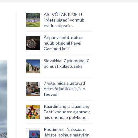
ASI VÕTAB ILMET!
“Metsluiged” vormub
esitlusküpseks
Äripäev: kohtutäitur
müüb oksjonil Pavel
Gammeri kelli
Slovakkia: 7 piirkonda, 7
põhjust külastuseks
7 viga, mida alustavad
ettevõtjad ikka ja jälle
teevad
Kaardimäng ja lauamäng
Eesti kodudes: ajaproov,
mis ühendab põlvkondi
Postimees: Naissaare
lähistel toimus maavärin