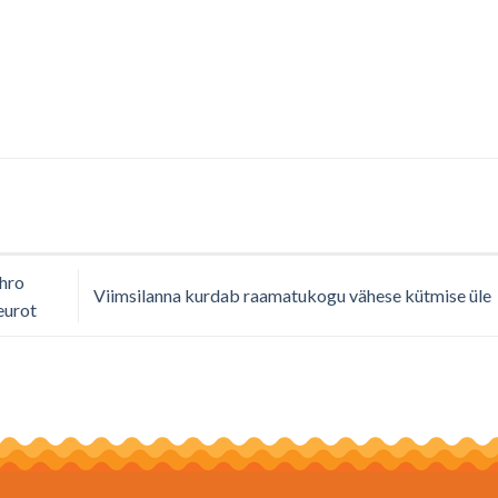
hro
Viimsilanna kurdab raamatukogu vähese kütmise üle
eurot