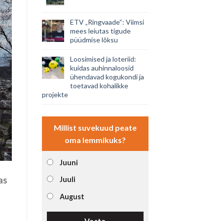
ETV „Ringvaade“: Viimsi
mees leiutas tigude
püüdmise lõksu
Loosimised ja loteriid:
kuidas auhinnaloosid
ühendavad kogukondi ja
toetavad kohalikke
projekte
Millist suvekuud peate
oma lemmikuks?
Juuni
as
Juuli
August