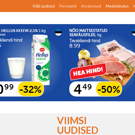
Kõik uudised
Persoonid
Arvamused
Meelelahutus
K
VIIMSI
UUDISED