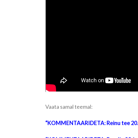
Vaata samal teemal:
“
KOMMENTAARIDETA: Reinu tee 20. j