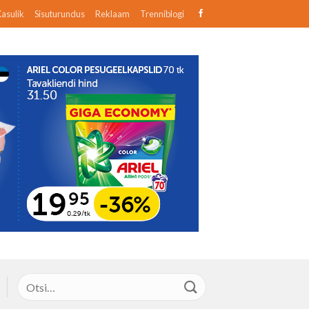
asulik
Sisuturundus
Reklaam
Trenniblogi
Otsi: