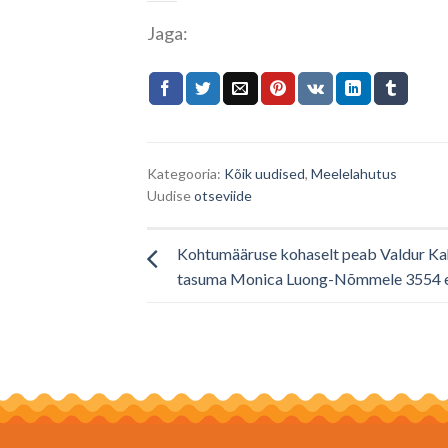
Jaga:
Kategooria:
Kõik uudised
,
Meelelahutus
Uudise
otseviide
Kohtumääruse kohaselt peab Valdur Ka
tasuma Monica Luong-Nõmmele 3554 