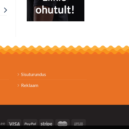
Sisuturundus
Reklaam
.ee