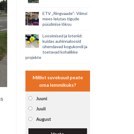
ETV „Ringvaade“: Viimsi
mees leiutas tigude
püüdmise lõksu
Loosimised ja loteriid:
kuidas auhinnaloosid
ühendavad kogukondi ja
toetavad kohalikke
projekte
Millist suvekuud peate
oma lemmikuks?
us
Juuni
Juuli
August