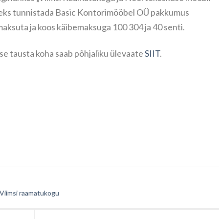
seks tunnistada Basic Kontorimööbel OÜ pakkumus
ksuta ja koos käibemaksuga 100 304 ja 40 senti.
se tausta koha saab põhjaliku ülevaate
SIIT
.
Viimsi raamatukogu