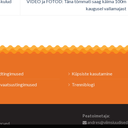
skulud
VIDEO ja FOTOD: Täna tõmmati saag käima 100m
kaugusel vallamajast
dtingimused
Küpsiste kasutamine
ivaatsustingimused
Trenniblogi
Peatoimetaja:
andres@viimsiuudised
served.