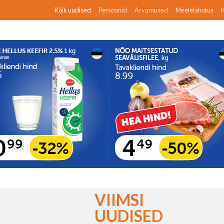
Kõik uudised
Persoonid
Arvamused
Meelelahutus
K
VIIMSI
UUDISED