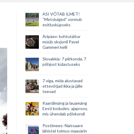
ASI VÕTAB ILMET!
“Metsluiged” vormub
esitlusküpseks
Äripäev: kohtutäitur
müüb oksjonil Pavel
Gammeri kelli
Slovakkia: 7 piirkonda, 7
põhjust külastuseks
7 viga, mida alustavad
ettevõtjad ikka ja jälle
teevad
Kaardimäng ja lauamäng
Eesti kodudes: ajaproov,
mis ühendab põlvkondi
Postimees: Naissaare
lähistel toimus maavärin