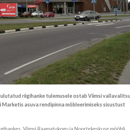
ulutatud riigihanke tulemusele ostab Viimsi vallavalits
 Marketis asuva rendipinna möbleerimiseks sisustust
igihankes „Viimsi Raamatukogu ja Noortekeskuse mööbli