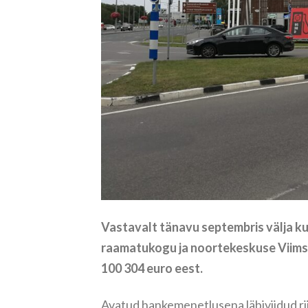
Vastavalt tänavu septembris välja ku
raamatukogu ja noortekeskuse Viimsi
100 304 euro eest.
Avatud hankemenetlusena läbiviidud ri