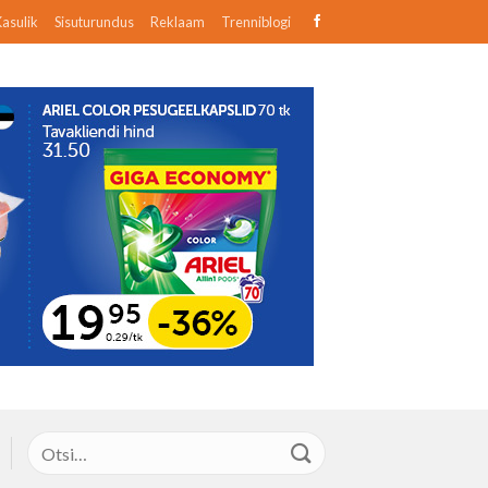
asulik
Sisuturundus
Reklaam
Trenniblogi
Otsi: