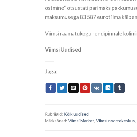
ostmine“ otsustati parimaks pakkumu
maksumusega 83 587 eurot ilma käibema
Viimsi raamatukogu rendipinnale kolimi
Viimsi Uudised
Jaga:
Rubriigid:
Kõik uudised
Märksõnad:
Viimsi Market
,
Viimsi noortekeskus
,