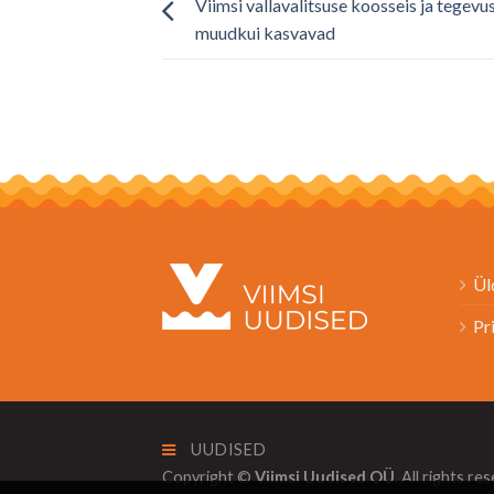
Viimsi vallavalitsuse koosseis ja tegevu
muudkui kasvavad
Ül
Pr
UUDISED
Copyright ©
Viimsi Uudised OÜ
. All rights re