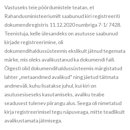
Vastuseks teie pöördumistele teatan, et
Rahandusministeeriumilt saabunud kiri registreeriti
dokumendiregistris 11.12.2020 numbriga 7-1/ 7428.
Teenistuja, kelle ülesandeks on asutusse saabunud
kirjade registreerimine, oli
dokumendihaldussüsteemis ekslikult jätnud tegemata
märke, mis oleks avalikustanud ka dokumendi faili.
Õigesti olid dokumendihaldussüsteemis märgistatud
lahter „metaandmed avalikud“ ning jäetud täitmata
andmeväli, kuhu lisatakse juhul, kui kiri on
asutusesiseseks kasutamiseks, avaliku teabe
seadusest tulenev piirangu alus. Seega oli nimetatud
kirja registreerimisel tegu näpuveaga, mitte teadlikult
avalikustamata jätmisega.