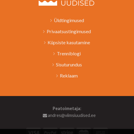
Üldtingimused
Privaatsustingimused
Küpsiste kasutamine
Trenniblogi
Sisuturundus
Reklaam
Peatoimetaja:
andres@viimsiuudised.ee