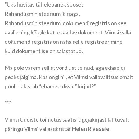
“Üks huvitav tähelepanek seoses
Rahandusministeeriumi kirjaga.
Rahandusministeeriumi dokumendiregistris on see
avalik ning kõigile kättesaadav dokument. Viimsi valla
dokumendiregistris on näha selle registreerimine,
kuid dokument ise on salastatud.
Ma pole varem sellist võrdlust teinud, aga edaspidi
peaks jälgima. Kas ongi nii, et Viimsi vallavalitsus omalt
poolt salastab “ebameeldivad” kirjad?”
***
Viimsi Uudiste toimetus saatis lugejakirjast lähtuvalt
päringu Viimsi vallasekretär
Helen Rivesele
: