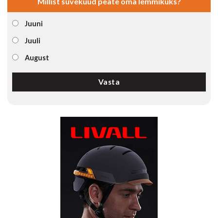
Millist suvekuud peate oma lemmikuks?
Juuni
Juuli
August