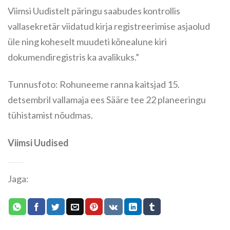
Viimsi Uudistelt päringu saabudes kontrollis
vallasekretär viidatud kirja registreerimise asjaolud
üle ning koheselt muudeti kõnealune kiri
dokumendiregistris ka avalikuks.”
Tunnusfoto: Rohuneeme ranna kaitsjad 15.
detsembril vallamaja ees Sääre tee 22 planeeringu
tühistamist nõudmas.
Viimsi Uudised
Jaga: