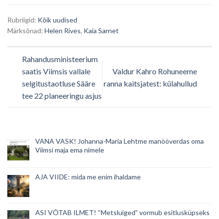
Rubriigid:
Kõik uudised
Märksõnad:
Helen Rives
,
Kaia Sarnet
Rahandusministeerium
saatis Viimsis vallale
Valdur Kahro Rohuneeme
selgitustaotluse Sääre
ranna kaitsjatest: külahullud
tee 22 planeeringu asjus
VANA VASK! Johanna-Maria Lehtme manööverdas oma
Viimsi maja ema nimele
AJA VIIDE: mida me enim ihaldame
ASI VÕTAB ILMET! “Metsluiged” vormub esitlusküpseks