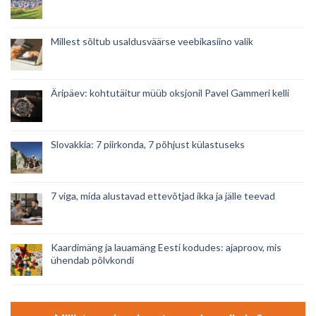
Millest sõltub usaldusväärse veebikasiino valik
Äripäev: kohtutäitur müüb oksjonil Pavel Gammeri kelli
Slovakkia: 7 piirkonda, 7 põhjust külastuseks
7 viga, mida alustavad ettevõtjad ikka ja jälle teevad
Kaardimäng ja lauamäng Eesti kodudes: ajaproov, mis
ühendab põlvkondi