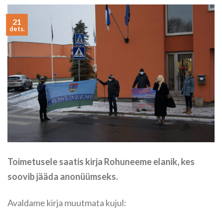
21
dets.
Toimetusele saatis kirja Rohuneeme elanik, kes
soovib jääda anonüümseks.
Avaldame kirja muutmata kujul: