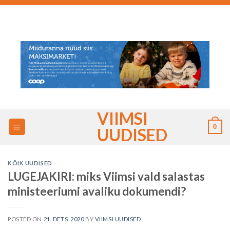
Skip
to
content
VIIMSI
0
UUDISED
KÕIK UUDISED
LUGEJAKIRI: miks Viimsi vald salastas
ministeeriumi avaliku dokumendi?
POSTED ON
21. DETS. 2020
BY
VIIMSI UUDISED