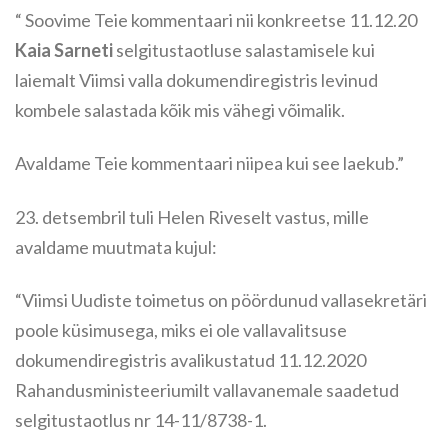
“ Soovime Teie kommentaari nii konkreetse 11.12.20
Kaia Sarneti
selgitustaotluse salastamisele kui
laiemalt Viimsi valla dokumendiregistris levinud
kombele salastada kõik mis vähegi võimalik.
Avaldame Teie kommentaari niipea kui see laekub.”
23. detsembril tuli Helen Riveselt vastus, mille
avaldame muutmata kujul:
“Viimsi Uudiste toimetus on pöördunud vallasekretäri
poole küsimusega, miks ei ole vallavalitsuse
dokumendiregistris avalikustatud 11.12.2020
Rahandusministeeriumilt vallavanemale saadetud
selgitustaotlus nr 14-11/8738-1.