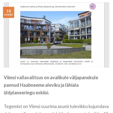
18
veebr
Viimsi vallavalitsus on avalikule väljapanekule
pannud Haabneeme aleviku ja lähiala
üldplaneeringu eskiisi.
Tegemist on Viimsi suurima asumi tulevikku kujundava