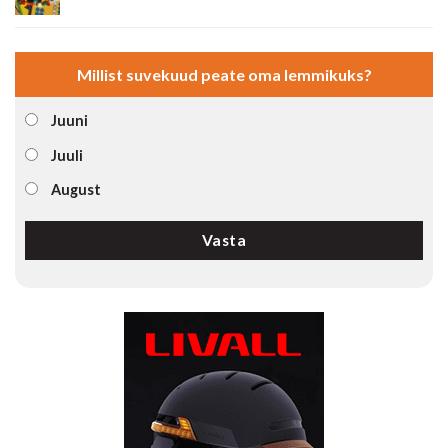
Millist suvekuud peate oma lemmikuks?
Juuni
Juuli
August