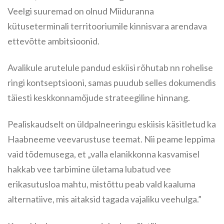
Veelgi suuremad on olnud Miiduranna
kütuseterminali territooriumile kinnisvara arendava
ettevõtte ambitsioonid.
Avalikule arutelule pandud eskiisi rõhutab nn rohelise
ringi kontseptsiooni, samas puudub selles dokumendis
täiesti keskkonnamõjude strateegiline hinnang.
Pealiskaudselt on üldpalneeringu eskiisis käsitletud ka
Haabneeme veevarustuse teemat. Nii peame leppima
vaid tõdemusega, et „valla elanikkonna kasvamisel
hakkab vee tarbimine ületama lubatud vee
erikasutusloa mahtu, mistõttu peab vald kaaluma
alternatiive, mis aitaksid tagada vajaliku veehulga.”