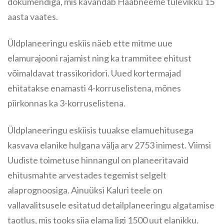
dokumendiga, mis kavandab Haabneeme tulevikku 15
aasta vaates.
Üldplaneeringu eskiis näeb ette mitme uue
elamurajooni rajamist ning ka trammitee ehitust
võimaldavat trassikoridori. Uued kortermajad
ehitatakse enamasti 4-korruselistena, mõnes
piirkonnas ka 3-korruselistena.
Üldplaneeringu eskiisis tuuakse elamuehitusega
kasvava elanike hulgana välja arv 2753 inimest. Viimsi
Uudiste toimetuse hinnangul on planeeritavaid
ehitusmahte arvestades tegemist selgelt
alaprognoosiga. Ainuüksi Kaluri teele on
vallavalitsusele esitatud detailplaneeringu algatamise
taotlus, mis tooks siia elama ligi 1500 uut elanikku.