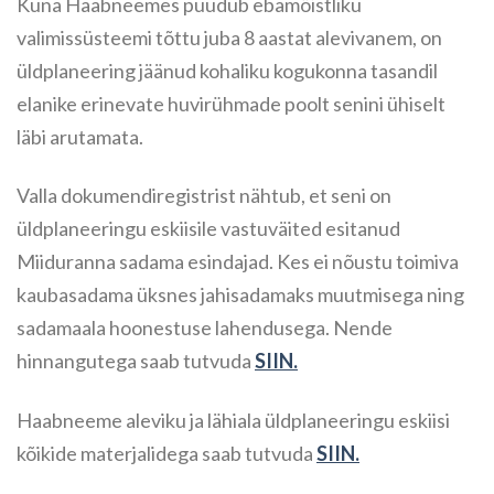
Kuna Haabneemes puudub ebamõistliku
valimissüsteemi tõttu juba 8 aastat alevivanem, on
üldplaneering jäänud kohaliku kogukonna tasandil
elanike erinevate huvirühmade poolt senini ühiselt
läbi arutamata.
Valla dokumendiregistrist nähtub, et seni on
üldplaneeringu eskiisile vastuväited esitanud
Miiduranna sadama esindajad. Kes ei nõustu toimiva
kaubasadama üksnes jahisadamaks muutmisega ning
sadamaala hoonestuse lahendusega. Nende
hinnangutega saab tutvuda
SIIN.
Haabneeme aleviku ja lähiala üldplaneeringu eskiisi
kõikide materjalidega saab tutvuda
SIIN.