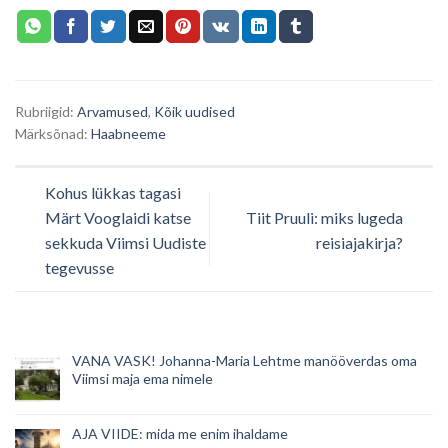
Rubriigid:
Arvamused
,
Kõik uudised
Märksõnad:
Haabneeme
Kohus lükkas tagasi
Märt Vooglaidi katse
Tiit Pruuli: miks lugeda
sekkuda Viimsi Uudiste
reisiajakirja?
tegevusse
VANA VASK! Johanna-Maria Lehtme manööverdas oma
Viimsi maja ema nimele
AJA VIIDE: mida me enim ihaldame