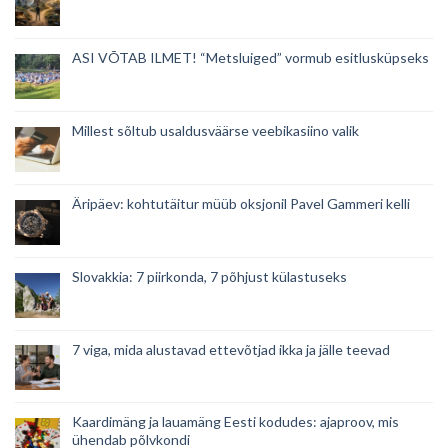
ASI VÕTAB ILMET! “Metsluiged” vormub esitlusküpseks
Millest sõltub usaldusväärse veebikasiino valik
Äripäev: kohtutäitur müüb oksjonil Pavel Gammeri kelli
Slovakkia: 7 piirkonda, 7 põhjust külastuseks
7 viga, mida alustavad ettevõtjad ikka ja jälle teevad
Kaardimäng ja lauamäng Eesti kodudes: ajaproov, mis
ühendab põlvkondi