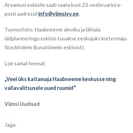
Arvamusi eskiisile saab saata kuni 23. veebruarini e-
posti aadressil
info@viimsivv.ee
.
Tunnusfoto: Haabneeme aleviku ja lähiala
üldplaneeringu eskiisis tuuakse eeskujuks kortermaju
Stockholmis (kuvatõmmis eskiisist).
Loe samal teemal:
„Veel üks katlamaja Haabneeme keskusse ning
vallavalitsusele uued ruumid“
Viimsi Uudised
Jaga: