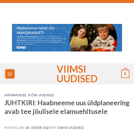
Skip
to
content
VIIMSI
0
UUDISED
ARVAMUSED
,
KÕIK UUDISED
JUHTKIRI: Haabneeme uus üldplaneering
avab tee jõulisele elamuehitusele
POSTED ON
18. VEEBR 2021
BY
VIIMSI UUDISED